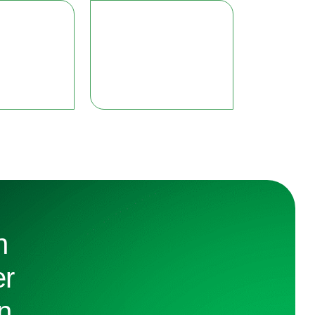
n
er
n