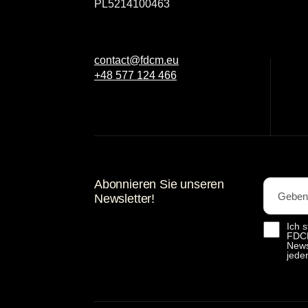
PL5214100463
contact@fdcm.eu
+48 577 124 466
Abonnieren Sie unseren
Newsletter!
Ich 
FDCM
News
jede