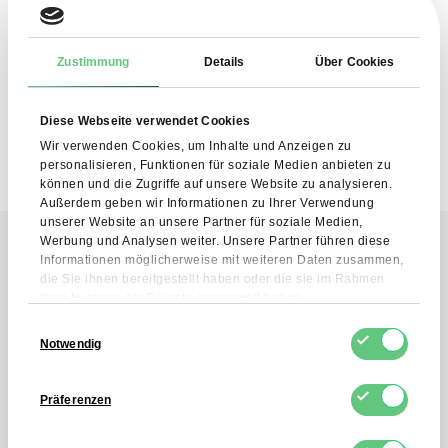
Ich stimme der Verarbeitung meiner
personenbezogenen Daten durch FDCM E-
COMMERCE S.A. zum Zweck der Bereitstellung des
Zustimmung
Details
Über Cookies
Newsletter-Dienstes zu. Mir ist bewusst, dass ich diese
Einwilligung jederzeit widerrufen kann.
Diese Webseite verwendet Cookies
Wir verwenden Cookies, um Inhalte und Anzeigen zu
personalisieren, Funktionen für soziale Medien anbieten zu
können und die Zugriffe auf unsere Website zu analysieren.
Außerdem geben wir Informationen zu Ihrer Verwendung
unserer Website an unsere Partner für soziale Medien,
Werbung und Analysen weiter. Unsere Partner führen diese
Informationen möglicherweise mit weiteren Daten zusammen,
die Sie ihnen bereitgestellt haben oder die sie im Rahmen
Kontakt
Ihrer Nutzung der Dienste gesammelt haben.
Nehmen Sie Kontakt
Einwilligungsauswahl
Notwendig
mit uns auf!
Präferenzen
Kontaktieren Sie uns über das