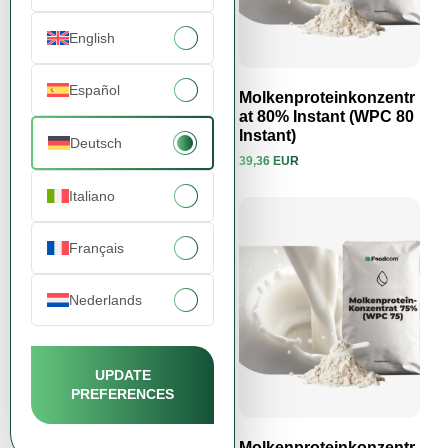
English
Español
Molkenproteinkonzentr
Molkenproteinkonzentr
at 80 (WPC 80)
at 80% Instant (WPC 80
Instant)
Deutsch
38,13 EUR
Produkt ansehen
Produkt ansehen
39,36 EUR
Italiano
Français
Nederlands
UPDATE
PREFERENCES
Molkenproteinkonzentr
Molkenproteinkonzentr