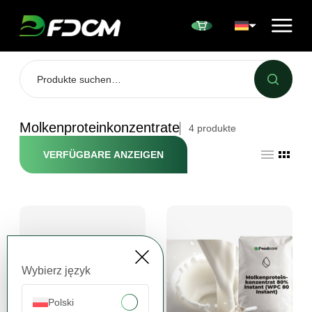
Przejdź do treści
Molkenproteinkonzentrate
4
produkte
VERFÜGBARE ANZEIGEN
Wybierz język
Polski