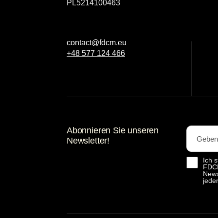
PL5214100463
contact@fdcm.eu
+48 577 124 466
Abonnieren Sie unseren
Newsletter!
Ich 
FDCM
News
jede