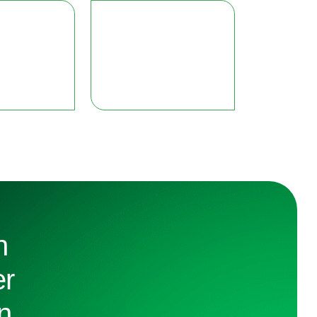
n
er
n