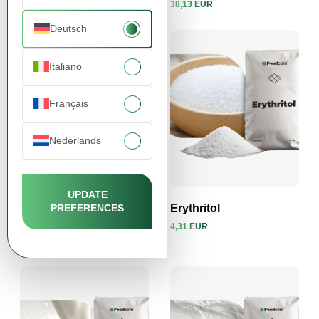
43,05 EUR
38,13 EUR
Produkt ansehen
Produkt ansehen
Deutsch
Italiano
Français
Nederlands
UPDATE
PREFERENCES
Ganze Haselnüsse
Erythritol
(Haselnusskerne)
4,31 EUR
13,92 EUR
Produkt ansehen
Produkt ansehen