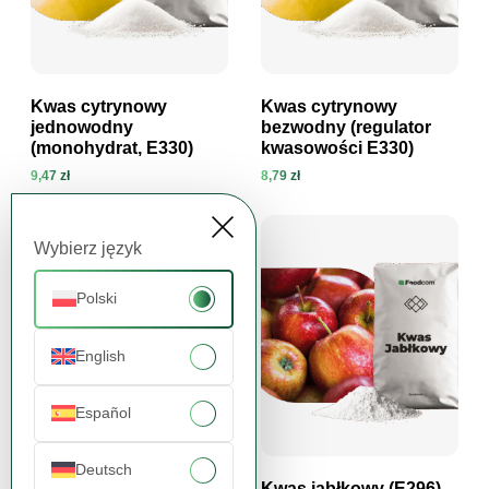
Kwas cytrynowy
Kwas cytrynowy
jednowodny
bezwodny (regulator
(monohydrat, E330)
kwasowości E330)
Zobacz produkt
Zobacz produkt
9,47 zł
8,79 zł
Wybierz język
Polski
English
Español
Deutsch
Żelatyna Wieprzowa
Kwas jabłkowy (E296)