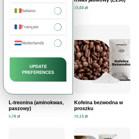
260-280
15,03 zł
Italiano
34,45 zł
Zobacz produkt
Zobacz produkt
Français
Nederlands
UPDATE
PREFERENCES
L-treonina (aminokwas,
Kofeina bezwodna w
paszowy)
proszku
6,76 zł
50,13 zł
Zobacz produkt
Zobacz produkt