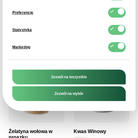
Preferencje
Metylosulfonylometan
Chlorek Choliny 60%
Statystyka
(MSM)
(Paszowy)
18,56 zł
11,11 zł
Zobacz produkt
Zobacz produkt
Marketing
Zezwól na wszystkie
Zezwól na wybór
Żelatyna wołowa w
Kwas Winowy
proszku