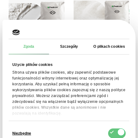
Zgoda
Szczegóły
O plikach cookies
Użycie plików cookies
Monohydrat Kreatyny
L-lizyna (aminokwas,
200 Mesh
paszowy)
Strona używa plików cookies, aby zapewnić podstawowe
funkcjonalności witryny internetowej oraz optymalizację jej
23,30 zł
9,26 zł
Zobacz produkt
Zobacz produkt
korzystania. Aby uzyskać pełną informację o sposobie
wykorzystywania plików cookies zapoznaj się z naszą polityce
prywatności. Możesz zarządzać preferencjami zgód i
zdecydować się na włączenie bądź wyłączenie opcjonalnych
plików cookies. Wszystkie dane są anonimowe i nie
pozwalają na identyfikację.
Wybór
Niezbędne
zgody