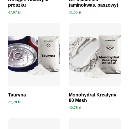
proszku
(aminokwas, paszowy)
47,67 zł
31,05 zł
Zobacz produkt
Zobacz produkt
Tauryna
Monohydrat Kreatyny
80 Mesh
21,79 zł
40,78 zł
Zobacz produkt
Zobacz produkt