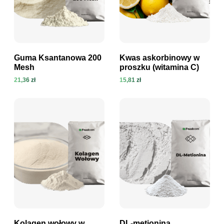
Guma Ksantanowa 200
Kwas askorbinowy w
Mesh
proszku (witamina C)
21,36 zł
15,81 zł
Zobacz produkt
Zobacz produkt
Kolagen wołowy w
DL-metionina