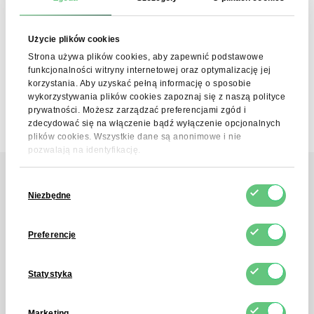
Wyrażam zgodę na przetwarzanie moich danych
Użycie plików cookies
osobowych przez FDCM E-commerce S.A w celu
świadczenia usługi Newslettera. Rozumiem, że mogę
Strona używa plików cookies, aby zapewnić podstawowe
wycofać tę zgodę w dowolnym momencie.
funkcjonalności witryny internetowej oraz optymalizację jej
korzystania. Aby uzyskać pełną informację o sposobie
wykorzystywania plików cookies zapoznaj się z naszą polityce
prywatności. Możesz zarządzać preferencjami zgód i
zdecydować się na włączenie bądź wyłączenie opcjonalnych
plików cookies. Wszystkie dane są anonimowe i nie
pozwalają na identyfikację.
Wybór
Niezbędne
Kontakt
zgody
Skontaktuj się z nami
Preferencje
Statystyka
Skontaktuj się przez formularz, a w
ciągu 4 godzin otrzymasz odpowiedź
Marketing