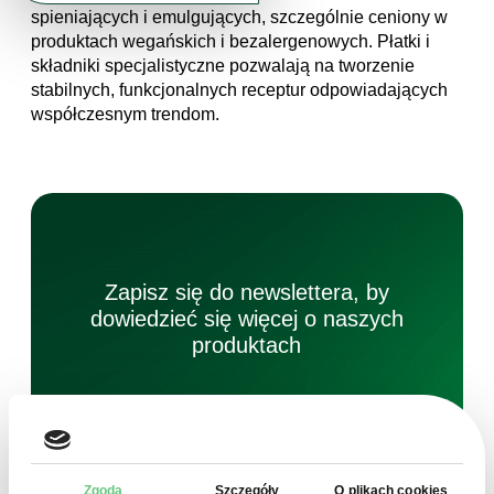
spieniających i emulgujących, szczególnie ceniony w
produktach wegańskich i bezalergenowych. Płatki i
składniki specjalistyczne pozwalają na tworzenie
stabilnych, funkcjonalnych receptur odpowiadających
współczesnym trendom.
Zapisz się do newslettera, by
dowiedzieć się więcej o naszych
produktach
Zgoda
Szczegóły
O plikach cookies
ZAPISZ SIĘ