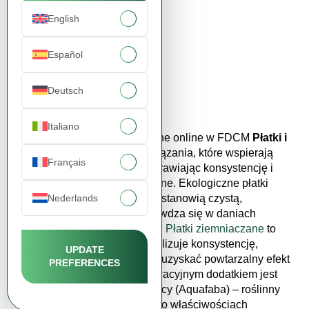
English
Español
Płatki Ziemniaczane
11,15 zł
Deutsch
Zobacz produkt
Italiano
Kup płatki i składniki specjalne online w FDCM
Płatki i
składniki specjalne
to rozwiązania, które wspierają
Français
funkcjonalność receptur, poprawiając konsystencję i
ułatwiając procesy produkcyjne. Ekologiczne płatki
Nederlands
ziemniaczane bez dodatków stanowią czystą,
ekologiczną bazę, która sprawdza się w daniach
instant, puree czy wypiekach.
Płatki ziemniaczane
to
wygodny składnik, który stabilizuje konsystencję,
UPDATE
zwiększa objętość i pozwala uzyskać powtarzalny efekt
PREFERENCES
w gotowych wyrobach. Innowacyjnym dodatkiem jest
proszek z wywaru z ciecierzycy (Aquafaba) – roślinny
zamiennik białka jajecznego o właściwościach