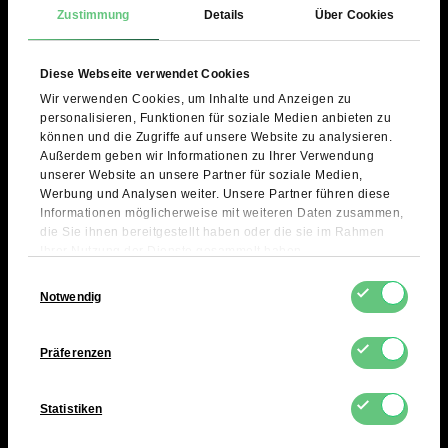
Suchen Sie ein Produkt, das nicht in
Italiano
Zustimmung
Details
Über Cookies
unserem aktuellen Angebot enthalten
ist?
Français
Diese Webseite verwendet Cookies
Nehmen Sie Kontakt mit uns auf, und wir erstellen ein
Wir verwenden Cookies, um Inhalte und Anzeigen zu
individuelles Angebot für Ihr Unternehmen!
personalisieren, Funktionen für soziale Medien anbieten zu
UPDATE
können und die Zugriffe auf unsere Website zu analysieren.
FDCM E-COMMERCE SPÓŁKA AKCYJNA
PREFERENCES
Außerdem geben wir Informationen zu Ihrer Verwendung
Krzysztofa Komedy 2/3
unserer Website an unsere Partner für soziale Medien,
02-517 Warszawa
Werbung und Analysen weiter. Unsere Partner führen diese
Informationen möglicherweise mit weiteren Daten zusammen,
PL5214100463
die Sie ihnen bereitgestellt haben oder die sie im Rahmen
Ihrer Nutzung der Dienste gesammelt haben.
Einwilligungsauswahl
contact@fdcm.eu
Notwendig
+48 577 124 466
Präferenzen
Statistiken
Produktkategorien