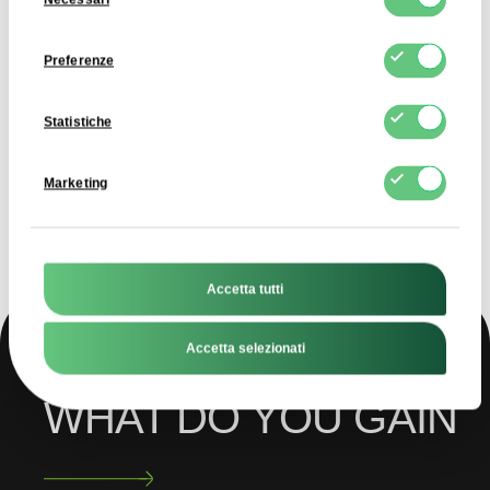
del
consenso
Preferenze
Statistiche
Marketing
Accetta tutti
Accetta selezionati
WHAT DO YOU GAIN