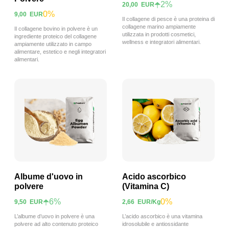
2%
20,00
EUR
0%
9,00
EUR
Visualizza prodotto
Visualizza prodotto
Il collagene di pesce è una proteina di
collagene marino ampiamente
Il collagene bovino in polvere è un
utilizzata in prodotti cosmetici,
ingrediente proteico del collagene
wellness e integratori alimentari.
ampiamente utilizzato in campo
alimentare, estetico e negli integratori
alimentari.
Albume d'uovo in
Acido ascorbico
polvere
(Vitamina C)
6%
0%
9,50
EUR
2,66
EUR
/Kg
Visualizza prodotto
Visualizza prodotto
L’albume d’uovo in polvere è una
L’acido ascorbico è una vitamina
polvere ad alto contenuto proteico
idrosolubile e antiossidante