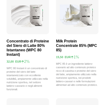
Concentrato di Proteine
Milk Protein
del Siero di Latte 80%
Concentrate 85% (MPC
Istantaneo (WPC 80
85)
Visualizza prodotto
Visualizza prodotto
Instant)
1%
15,50
EUR
2%
32,00
EUR
MPC 85 è un ingrediente lattiero-
caseario ad alto contenuto proteico
WPC 80 Instant è un concentrato di
ricco di caseina e proteine del siero
proteine del siero del latte
del latte, ampiamente utilizzato nella
istantaneizzato con eccellente
nutrizione sportiva, nei prodotti
solubilità, ampiamente utilizzato nella
lattiero-caseari e nelle formulazioni
nutrizione sportiva, nel settore
alimentari ad alto contenuto proteico.
lattiero-caseario e negli alimenti
funzionali.