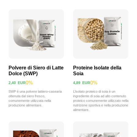
Polvere di Siero di Latte
Proteine Isolate della
Dolce (SWP)
Soia
0%
0%
2,40
EUR
4,89
EUR
Visualizza prodotto
Visualizza prodotto
SWP è una polvere lattiero-casearia
L’isolato proteico di soia è un
ottenuta dal siero fresco,
ingrediente di soia ad alto contenuto
comunemente utilizzata nella
proteico comunemente utilizzato nella
produzione alimentare.
nutrizione sportiva e nella produzione
alimentare.