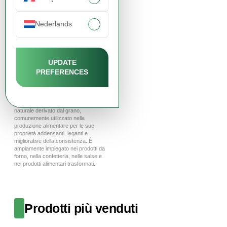
Nederlands
UPDATE
PREFERENCES
Native Wheat Starch
(Scadenza Breve)
L’amido di frumento nativo è un amido
Visualizza prodotto
naturale derivato dal grano,
comunemente utilizzato nella
produzione alimentare per le sue
proprietà addensanti, leganti e
migliorative della consistenza. È
ampiamente impiegato nei prodotti da
forno, nella confetteria, nelle salse e
nei prodotti alimentari trasformati.
Prodotti più venduti