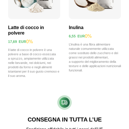
Latte di cocco in
Inulina
polvere
0%
6,55
EUR
0%
17,69
EUR
Visualizza prodotto
Visualizza prodotto
L’inulina è una fibra alimentare
naturale comunemente utilizzata
Il latte di cocco in polvere è una
come sostituto dello zucchero e dei
polvere a base di cocco essiccata
grassi nei prodotti alimentari,
a spruzzo, ampiamente utilizzata
a supporto del miglioramento della
nelle bevande, nei dolciumi, nei
texture e delle applicazioni nutrizionali
prodotti da forno e negli alimenti
funzionali.
istantanei per il suo gusto cremoso e
il suo aroma.
CONSEGNA IN TUTTA L’UE