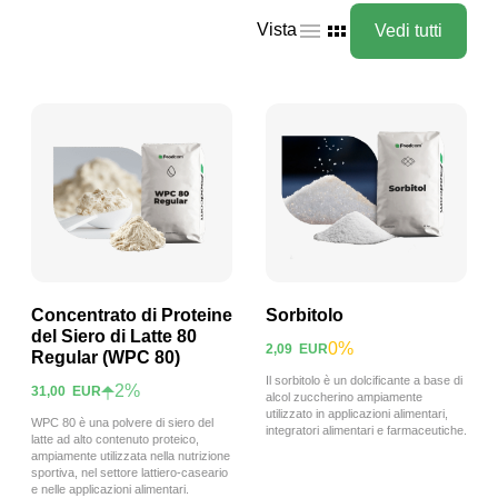
Vista
Vedi tutti
Concentrato di Proteine
Sorbitolo
del Siero di Latte 80
0%
2,09
EUR
Regular (WPC 80)
Visualizza prodotto
Visualizza prodotto
Il sorbitolo è un dolcificante a base di
2%
31,00
EUR
alcol zuccherino ampiamente
utilizzato in applicazioni alimentari,
WPC 80 è una polvere di siero del
integratori alimentari e farmaceutiche.
latte ad alto contenuto proteico,
ampiamente utilizzata nella nutrizione
sportiva, nel settore lattiero-caseario
e nelle applicazioni alimentari.