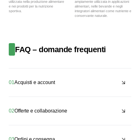
utilizzata nella produzione alimentare
ampiamente utilizzata in applicazioni
e nei prodotti per la nutrizione
alimentari, nelle bevande e negli
sportiva.
integratori alimentari come nutriente e
conservante naturale.
FAQ – domande frequenti
01
Acquisti e account
02
Offerte e collaborazione
03
Ordini e consegna