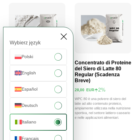
Wybierz język
Polski
Creatina Monoidrato
Concentrato di Proteine
200 Mesh (Scadenza
del Siero di Latte 80
English
Breve)
Regular (Scadenza
Visualizza prodotto
Visualizza prodotto
Breve)
3%
3,80
EUR
Español
2%
28,00
EUR
Il monoidrato di creatina 200 mesh è
una polvere di creatina micronizzata
WPC 80 è una polvere di siero del
ampiamente utilizzata nella nutrizione
latte ad alto contenuto proteico,
Deutsch
sportiva e nei prodotti integratori
ampiamente utilizzata nella nutrizione
alimentari.
sportiva, nel settore lattiero-caseario
e nelle applicazioni alimentari.
Italiano
Français