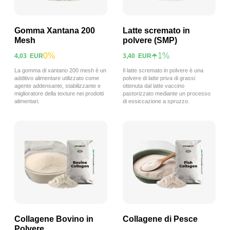
Gomma Xantana 200
Latte scremato in
Mesh
polvere (SMP)
0%
1%
4,03
EUR
3,40
EUR
Visualizza prodotto
Visualizza prodotto
La gomma di xantano 200 mesh è un
Il latte scremato in polvere è una
additivo alimentare utilizzato come
polvere di latte priva di grassi
agente addensante, stabilizzante e
ottenuta dal latte vaccino
miglioratore della texture nei prodotti
pastorizzato mediante un processo
alimentari.
di essiccazione a spruzzo.
Collagene Bovino in
Collagene di Pesce
Polvere