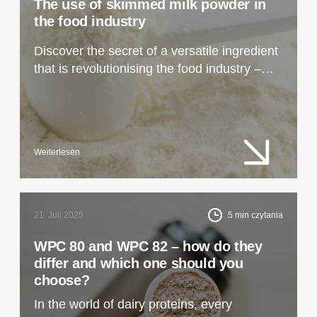
The use of skimmed milk powder in
the food industry
Discover the secret of a versatile ingredient
that is revolutionising the food industry –
skimmed milk powder is not just an additive,
but the key to quality, shelf life and profits!
Weiterlesen
21. Juli 2025
5
min czytania
WPC 80 and WPC 82 – how do they
differ and which one should you
choose?
In the world of dairy proteins, every