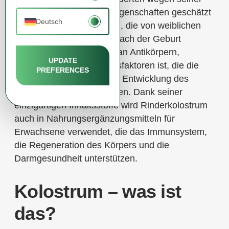
gesundheitsfördernden Eigenschaften geschätzt
Deutsch
wird. Es ist die erste Milch, die von weiblichen
Säugetieren unmittelbar nach der Geburt
produziert wird und reich an Antikörpern,
UPDATE
Proteinen und Wachstumsfaktoren ist, die die
PREFERENCES
Immunität und die richtige Entwicklung des
Neugeborenen unterstützen. Dank seiner
einzigartigen Inhaltsstoffe wird Rinderkolostrum
auch in Nahrungsergänzungsmitteln für
Erwachsene verwendet, die das Immunsystem,
die Regeneration des Körpers und die
Darmgesundheit unterstützen.
Kolostrum – was ist
das?