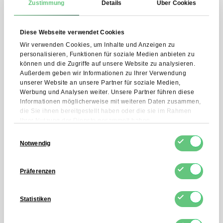
Zustimmung
Details
Über Cookies
Die Verwendung von
Diese Webseite verwendet Cookies
Colostrum
Wir verwenden Cookies, um Inhalte und Anzeigen zu
personalisieren, Funktionen für soziale Medien anbieten zu
können und die Zugriffe auf unsere Website zu analysieren.
Colostrum, sowohl in Pulver- als auch in
Außerdem geben wir Informationen zu Ihrer Verwendung
unserer Website an unsere Partner für soziale Medien,
Kapselform, wird häufig zur täglichen
Werbung und Analysen weiter. Unsere Partner führen diese
Nahrungsergänzung verwendet. Am häufigsten
Informationen möglicherweise mit weiteren Daten zusammen,
wird es verwendet, um:
die Sie ihnen bereitgestellt haben oder die sie im Rahmen
Ihrer Nutzung der Dienste gesammelt haben.
● die Immunität des Körpers zu stärken,
Einwilligungsauswahl
Notwendig
● die Erholung nach körperlicher Anstrengung zu
verbessern,
Präferenzen
● Unterstützung der Verdauungsprozesse und
Statistiken
der Darmgesundheit,