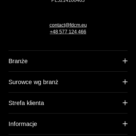
PL5214100463
contact@fdcm.eu
+48 577 124 466
Branże
Surowce wg branż
Strefa klienta
Informacje