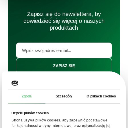
Zapisz się do newslettera, by
dowiedzieć się więcej o naszych
produktach
ZAPISZ SIĘ
Wyrażam zgodę na przetwarzanie moich danych
osobowych przez FDCM E-commerce S.A w celu
świadczenia usługi Newslettera. Rozumiem, że mogę
wycofać tę zgodę w dowolnym momencie.
Zgoda
Szczegóły
O plikach cookies
Użycie plików cookies
Strona używa plików cookies, aby zapewnić podstawowe
funkcjonalności witryny internetowej oraz optymalizację jej