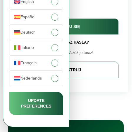
English
Zapamiętaj mnie
Español
ZALOGUJ SIĘ
Deutsch
NIE PAMIĘTASZ HASŁA?
Italiano
Nie masz konta? Załóż je teraz!
Français
ZAREJESTRUJ
Nederlands
UPDATE
PREFERENCES