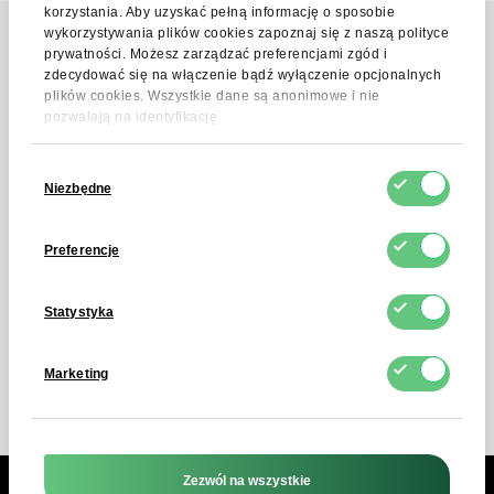
korzystania. Aby uzyskać pełną informację o sposobie
wykorzystywania plików cookies zapoznaj się z naszą polityce
prywatności. Możesz zarządzać preferencjami zgód i
zdecydować się na włączenie bądź wyłączenie opcjonalnych
Kontakt
plików cookies. Wszystkie dane są anonimowe i nie
Skontaktuj się z nami
pozwalają na identyfikację.
Wybór
Niezbędne
zgody
Skontaktuj się przez formularz, a w
ciągu 4 godzin otrzymasz odpowiedź
Preferencje
na każde pytanie!
Statystyka
Wyślij wiadomość
Marketing
Zezwól na wszystkie