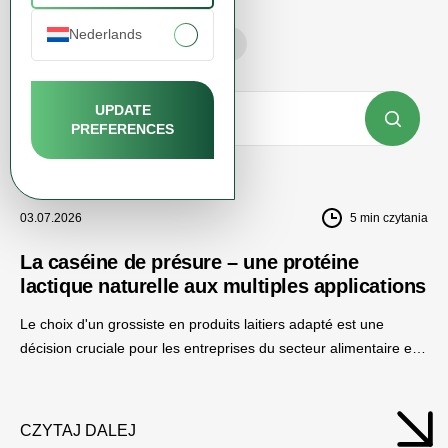
Choisissez la catégorie
Nederlands
Tous
Non classifié(e)
UPDATE
PREFERENCES
03.07.2026
5
min czytania
La caséine de présure – une protéine
lactique naturelle aux multiples applications
Le choix d'un grossiste en produits laitiers adapté est une
décision cruciale pour les entreprises du secteur alimentaire et
des compléments alimentaires. La qualité des matières
premières, la stabilité des approvisionnements et
l'accompagnement technique peuvent avoir un impact réel sur
CZYTAJ DALEJ
le développement de votre activité.