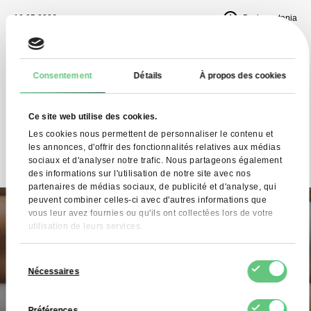
18.05.2026
5
min czytania
Perméat de lait : composition, propriétés et
utilisations
Consentement
Détails
À propos des cookies
Le perméat de lait est un ingrédient laitier fonctionnel qui, grâce
à sa teneur en lactose et en minéraux, est largement utilisé
Ce site web utilise des cookies.
dans l'industrie agroalimentaire. Découvrez ses propriétés et
Les cookies nous permettent de personnaliser le contenu et
pourquoi il est utilisé en boulangerie, en pâtisserie et dans la
les annonces, d'offrir des fonctionnalités relatives aux médias
fabrication de produits alimentaires transformés.
sociaux et d'analyser notre trafic. Nous partageons également
CZYTAJ DALEJ
des informations sur l'utilisation de notre site avec nos
partenaires de médias sociaux, de publicité et d'analyse, qui
peuvent combiner celles-ci avec d'autres informations que
15.05.2026
5
min czytania
vous leur avez fournies ou qu'ils ont collectées lors de votre
utilisation de leurs services.
Albumine en poudre : propriétés,
utilisations et importance dans l’industrie
Sélection
alimentaire
Nécessaires
du
consentement
L'albumine en poudre est un ingrédient alimentaire fonctionnel
Préférences