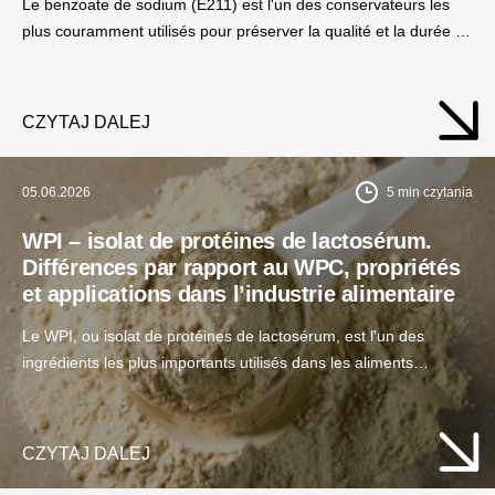
Le benzoate de sodium (E211) est l'un des conservateurs les
plus couramment utilisés pour préserver la qualité et la durée de
conservation des produits. Grâce à sa bonne solubilité et à son
efficacité en milieu acide, il est largement utilisé dans les
industries alimentaire, cosmétique et chimique.
CZYTAJ DALEJ
05.06.2026
5
min czytania
WPI – isolat de protéines de lactosérum.
Différences par rapport au WPC, propriétés
et applications dans l’industrie alimentaire
Le WPI, ou isolat de protéines de lactosérum, est l'un des
ingrédients les plus importants utilisés dans les aliments
modernes riches en protéines. Grâce à sa teneur élevée en
protéines et à ses propriétés technologiques avantageuses, il
est utilisé dans de nombreux segments de l'industrie
CZYTAJ DALEJ
alimentaire.