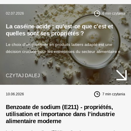
02.07.2026
6
min czytania
La caséine acide : qu’est-ce que c’est et
quelles sont ses propriétés ?
Le choix d'un grossiste en produits laitiers adapté est une
décision cruciale pour les entreprises du secteur alimentaire et
des compléments alimentaires. La qualité des matières
premières, la stabilité des approvisionnements et le soutien
technologique peuvent avoir un impact réel sur le
CZYTAJ DALEJ
développement de votre entreprise.
10.06.2026
7
min czytania
Benzoate de sodium (E211) - propriétés,
utilisation et importance dans l’industrie
alimentaire moderne