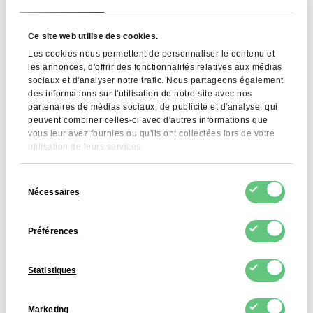
Ce site web utilise des cookies.
Les cookies nous permettent de personnaliser le contenu et
Gélatine de Porc 260-
Poudre D'albumine
les annonces, d'offrir des fonctionnalités relatives aux médias
280
D'œuf
sociaux et d'analyser notre trafic. Nous partageons également
des informations sur l'utilisation de notre site avec nos
8,00 EUR
11,69 EUR
Voir le produit
Voir le produit
partenaires de médias sociaux, de publicité et d'analyse, qui
peuvent combiner celles-ci avec d'autres informations que
vous leur avez fournies ou qu'ils ont collectées lors de votre
utilisation de leurs services.
Sélection
Nécessaires
du
consentement
Préférences
Statistiques
Poudre de Lécithine de
Acide Citrique
Marketing
Soja
Monohydraté