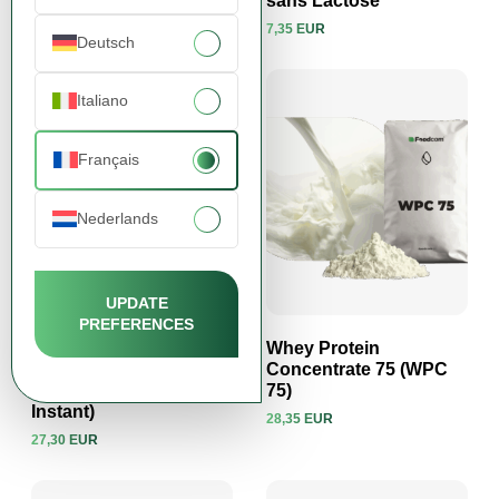
sans Lactose
13,78 EUR
7,35 EUR
Voir le produit
Voir le produit
Deutsch
Italiano
Français
Nederlands
UPDATE
PREFERENCES
Concentré de Protéines
Whey Protein
de Lactosérum 70
Concentrate 75 (WPC
Instantané (WPC 70
75)
Voir le produit
Voir le produit
Instant)
28,35 EUR
27,30 EUR