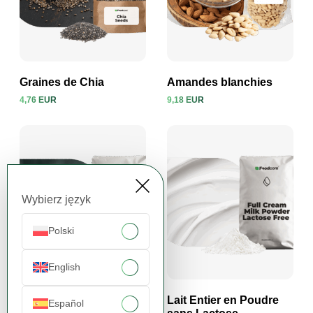
Graines de Chia
Amandes blanchies
4,76 EUR
9,18 EUR
Voir le produit
Voir le produit
Wybierz język
Polski
English
Acesulfame-K
Lait Entier en Poudre
Español