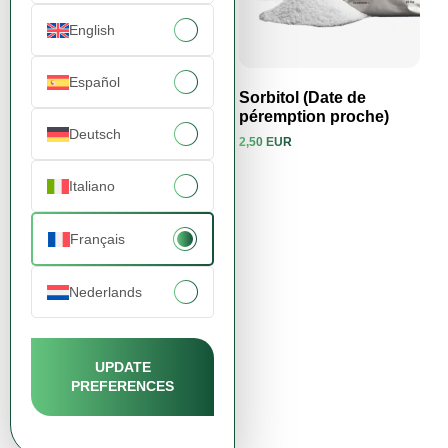
English
Español
Monohydrate de
Sorbitol (Date de
Créatine 200 Mesh
péremption proche)
Deutsch
(Date de péremption
2,50 EUR
Voir le produit
Voir le produit
proche)
4,67 EUR
Italiano
Français
Nederlands
UPDATE
PREFERENCES