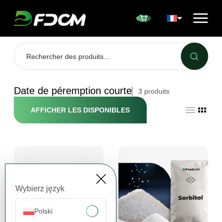
Przejdź do treści
Date de péremption courte
3
produits
AFFICHER LES DISPONIBLES
Wybierz język
Polski