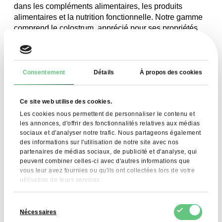
dans les compléments alimentaires, les produits
alimentaires et la nutrition fonctionnelle. Notre gamme
comprend le colostrum, apprécié pour ses propriétés
immunitaires naturelles ; le
concentré de protéines de
lactosérum 65 à haute teneur en matières grasses
- un
concentré de protéines de lactosérum avec un profil de
matières grasses unique, idéal pour les suppléments et
Consentement
Détails
À propos des cookies
les barres protéinées ; ainsi que le
concentré de
protéines de lait 85% (MPC 85
) - une protéine de lait
Ce site web utilise des cookies.
très pure avec une teneur élevée en protéines, utilisée
Les cookies nous permettent de personnaliser le contenu et
dans les aliments à haute teneur en protéines et la
les annonces, d'offrir des fonctionnalités relatives aux médias
nutrition haut de gamme. Nos concentrés de lait et nos
sociaux et d'analyser notre trafic. Nous partageons également
poudres protéiques se distinguent par leur excellente
des informations sur l'utilisation de notre site avec nos
solubilité, leur stabilité et leurs performances
partenaires de médias sociaux, de publicité et d'analyse, qui
technologiques, ce qui en fait des composants fiables
peuvent combiner celles-ci avec d'autres informations que
dans la production moderne d'aliments et de
vous leur avez fournies ou qu'ils ont collectées lors de votre
compléments alimentaires.
utilisation de leurs services.
Sélection
Nécessaires
du