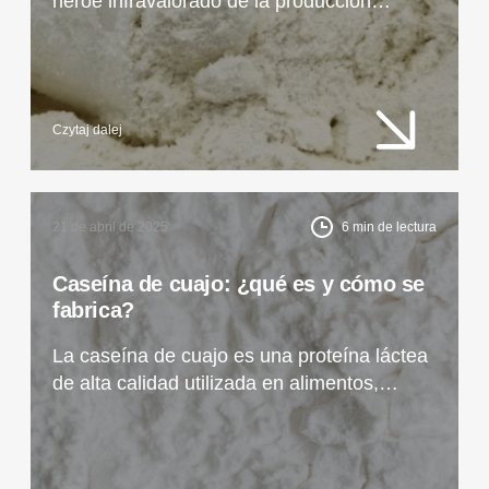
héroe infravalorado de la producción
moderna de alimentos. Descubra cómo sus
propiedades nutricionales y tecnológicas
pueden enriquecer sus recetas.
Czytaj dalej
21 de abril de 2025
6
min de lectura
Caseína de cuajo: ¿qué es y cómo se
fabrica?
La caseína de cuajo es una proteína láctea
de alta calidad utilizada en alimentos,
suplementos y productos farmacéuticos.
Vea cómo se fabrica y qué la diferencia de
otras materias primas.