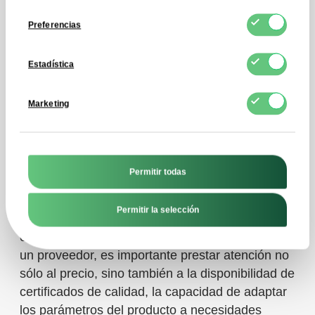
del mercado de
consentimiento
Preferencias
proveedores
Estadística
Encontrar un proveedor fiable de proteína de
Marketing
soja de alta calidad puede ser todo un reto,
especialmente para las pequeñas empresas que
acaban de entrar en el mercado
B2B de
materias primas alimentarias
. Entre los
Permitir todas
proveedores acreditados, cabe mencionar la
plataforma FDCM.eu, especializada en el
Permitir la selección
suministro de materias primas alimentarias
certificadas para la industria. A la hora de elegir
un proveedor, es importante prestar atención no
sólo al precio, sino también a la disponibilidad de
certificados de calidad, la capacidad de adaptar
los parámetros del producto a necesidades