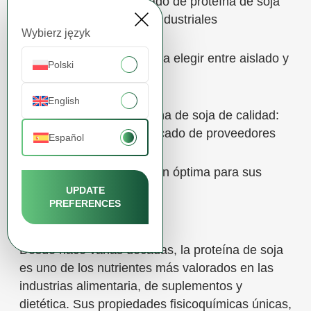
Aplicaciones del aislado de proteína de soja
en diversos sectores industriales
Wybierz język
Consejos prácticos para elegir entre aislado y
Polski
concentrado
English
Dónde comprar proteína de soja de calidad:
visión general del mercado de proveedores
Español
En resumen: la elección óptima para sus
necesidades
UPDATE
PREFERENCES
Desde hace varias décadas, la proteína de soja
es uno de los nutrientes más valorados en las
industrias alimentaria, de suplementos y
dietética. Sus propiedades fisicoquímicas únicas,