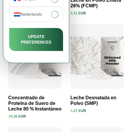
Cacao en Polvo Natural
Leche en Polvo Entera
10-12 %
26% (FCMP)
8,24 EUR
4,31 EUR
Nederlands
Ver producto
Ver producto
UPDATE
PREFERENCES
Concentrado de
Leche Desnatada en
Proteína de Suero de
Polvo (SMP)
Leche 80 % Instantáneo
3,47 EUR
Ver producto
Ver producto
39,36 EUR