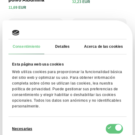
32,23 EUR
11,69 EUR
Ver producto
Ver producto
Consentimiento
Detalles
Acerca de las cookies
Esta página web usa cookies
Web utiliza cookies para proporcionar la funcionalidad básica
del sitio web y optimizar su uso. Para obtener información
completa sobre cómo se utilizan las cookies, lea nuestra
política de privacidad. Puede gestionar sus preferencias de
Eritritol
Semillas de chía
consentimiento y elegir habilitar o deshabilitar las cookies
opcionales. Todos los datos son anónimos y no identificables
4,31 EUR
4,76 EUR
personalmente.
Ver producto
Ver producto
Selección
Compre ingredientes para
Necesarias
de