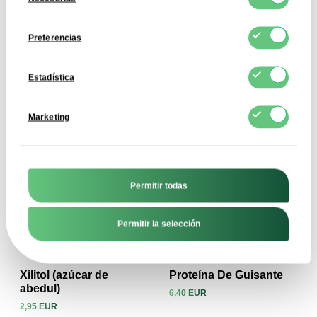
de
consentimiento
Preferencias
Avellanas Enteras
Semillas De Calabaza
13,92 EUR
5,36 EUR
Estadística
Ver producto
Ver producto
Marketing
Permitir todas
Permitir la selección
Xilitol (azúcar de
Proteína De Guisante
abedul)
6,40 EUR
2,95 EUR
Ver producto
Ver producto