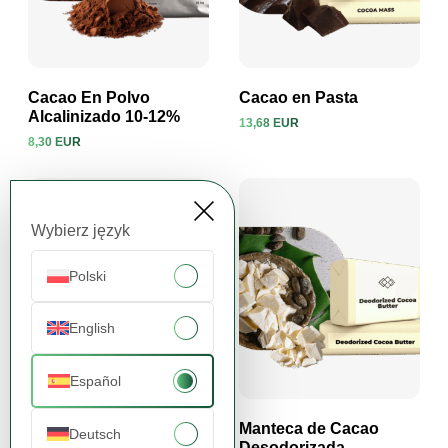
Cacao En Polvo
Cacao en Pasta
Alcalinizado 10-12%
13,68 EUR
8,30 EUR
Ver producto
Ver producto
Wybierz język
Polski
English
Español
Cacao en Polvo Natural
Manteca de Cacao
Deutsch
10-12 %
Desodorizada