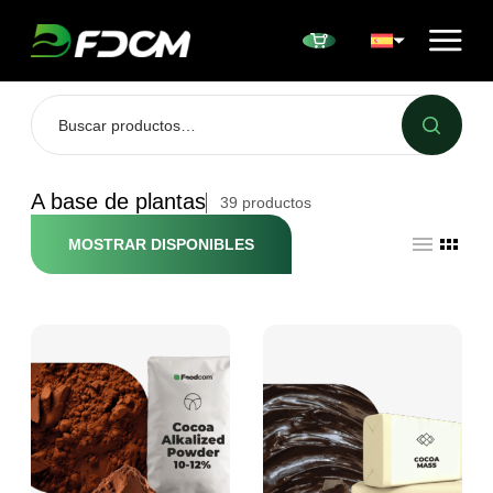
Przejdź do treści
A base de plantas
39
productos
MOSTRAR DISPONIBLES