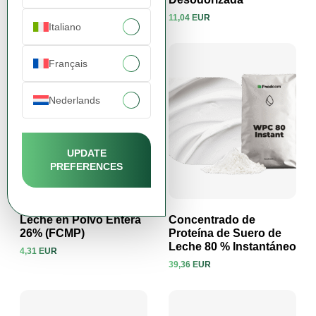
8,24 EUR
11,04 EUR
Ver producto
Ver producto
Italiano
Français
Nederlands
UPDATE
PREFERENCES
Leche en Polvo Entera
Concentrado de
26% (FCMP)
Proteína de Suero de
Leche 80 % Instantáneo
4,31 EUR
Ver producto
Ver producto
39,36 EUR