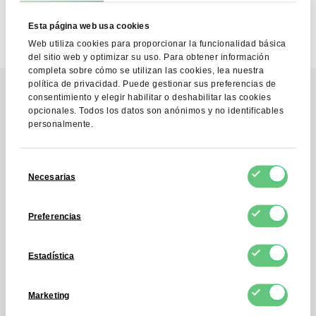
Esta página web usa cookies
Web utiliza cookies para proporcionar la funcionalidad básica
del sitio web y optimizar su uso. Para obtener información
completa sobre cómo se utilizan las cookies, lea nuestra
política de privacidad. Puede gestionar sus preferencias de
consentimiento y elegir habilitar o deshabilitar las cookies
opcionales. Todos los datos son anónimos y no identificables
Contacto
personalmente.
Póngase en contacto
Selección
con nosotros
Necesarias
de
consentimiento
Preferencias
Póngase en contacto a través del
formulario y recibirá respuesta
Estadística
a cualquier pregunta en un plazo de 4
horas.
Marketing