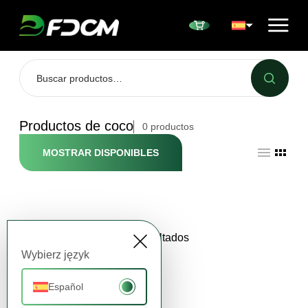
Przejdź do treści
Productos de coco
0
productos
MOSTRAR DISPONIBLES
Sin resultados
Wybierz język
Español