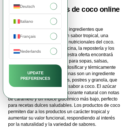
Deutsch
Compre productos de coco online
en FDCM
Italiano
Los productos de coco
son ingredientes que
enriquecen las recetas con un sabor tropical, una
Français
textura cremosa y los valores nutricionales del coco.
Son muy apreciados en la cocina, la repostería y los
Nederlands
alimentos funcionales. En nuestra oferta encontrará
leche de coco en polvo, ideal para sopas, salsas,
batidos y repostería, fácil de dosificar y térmicamente
UPDATE
estable. Las virutas de coco finas son un ingrediente
PREFERENCES
clásico para pasteles, galletas, postres y granola, que
aportan textura y un delicado sabor a coco. El azúcar
de coco ecológico es un edulcorante natural con notas
de caramelo y un índice glucémico más bajo, perfecto
para recetas dulces saludables. Los productos de coco
permiten dar a los productos un carácter tropical y
aumentar su valor funcional, respondiendo al interés
por la naturalidad y la variedad de sabores.