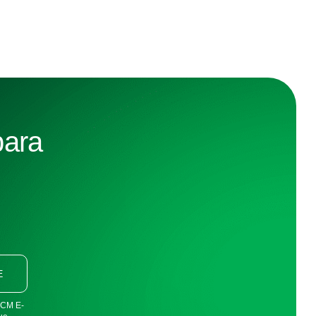
para
E
FDCM E-