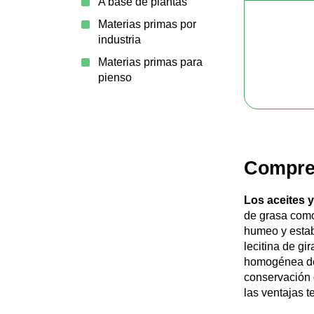
A base de plantas
Materias primas por
industria
Materias primas para
pienso
Compre 
Los aceites y
de grasa como
humeo y estabi
lecitina de gi
homogénea de 
conservación d
las ventajas 