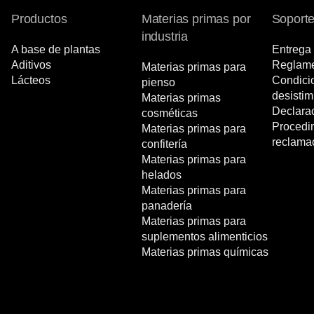
Productos
Materias primas por
Soport
industria
A base de plantas
Entrega 
Aditivos
Reglame
Materias primas para
Lácteos
Condici
pienso
desistim
Materias primas
Declara
cosméticas
Procedi
Materias primas para
reclama
confitería
Materias primas para
helados
Materias primas para
panadería
Materias primas para
suplementos alimenticios
Materias primas químicas