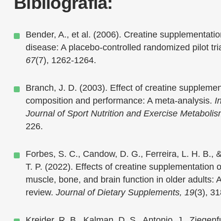
Bibliografía:
Bender, A., et al. (2006). Creatine supplementati
disease: A placebo-controlled randomized pilot tri
67
(7), 1262-1264.
Branch, J. D. (2003). Effect of creatine suppleme
composition and performance: A meta-analysis.
I
Journal of Sport Nutrition and Exercise Metabolis
226.
Forbes, S. C., Candow, D. G., Ferreira, L. H. B., 
T. P. (2022). Effects of creatine supplementation o
muscle, bone, and brain function in older adults: A
review.
Journal of Dietary Supplements, 19
(3), 3
Kreider, R. B., Kalman, D. S., Antonio, J., Ziegenfu