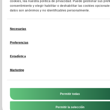
seguros, puede provocar los siguientes efectos secu
cookies, lea nuestra política de privacidad. Puede gestionar sus pre
consentimiento y elegir habilitar o deshabilitar las cookies opcionale
datos son anónimos y no identificables personalmente.
retención de líquidos,
Selección
problemas estomacales (a dosis elevadas),
Necesarias
de
consentimiento
aumento de peso (debido al aumento de agua y 
Preferencias
Las contraindicaciones para su uso incluyen:
Estadística
enfermedad renal (especialmente con insuficienci
Marketing
existente),
uso no acorde con el consejo médico
Permitir todas
embarazo y lactancia (estudios insuficientes)
Permitir la selección