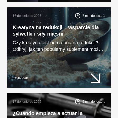
Descubre dónde comprar creatina de alta
calidad con envío y opción de pedido de
muestras: FDCM.eu.
16 de junio de 2025
7
min de lectura
Kreatyna na redukcji – wsparcie dla
sylwetki i siły mięśni
Czy kreatyna jest potrzebna na redukcji?
Odkryj, jak ten popularny suplement może
pomóc utrzymać mięśnie, poprawić
wydolność i przyspieszyć efekty treningowe,
nawet w deficycie kalorycznym.
Czytaj dalej
17 de junio de 2025
5
min de lectura
¿Cuándo empieza a actuar la