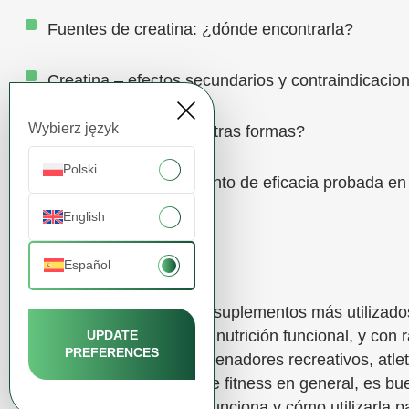
Fuentes de creatina: ¿dónde encontrarla?
Creatina – efectos secundarios y contraindicacio
Wybierz język
¿Creatina en polvo u otras formas?
Polski
Creatina – un suplemento de eficacia probada 
English
Bibliografía:
Español
La creatina es uno de los suplementos más utilizados
del deporte, el fitness y la nutrición funcional, y con 
UPDATE
PREFERENCES
su oferta va dirigida a entrenadores recreativos, atle
profesionales o clientes de fitness en general, es b
aporta la creatina, cómo funciona y cómo utilizarla p