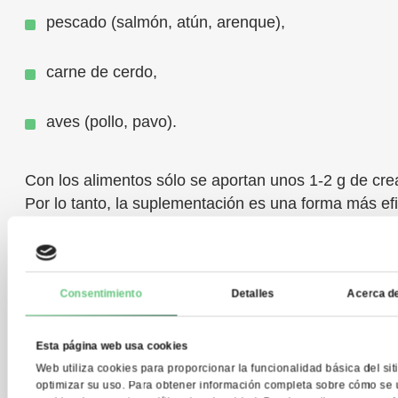
pescado (salmón, atún, arenque),
carne de cerdo,
aves (pollo, pavo).
Con los alimentos sólo se aportan unos 1-2 g de crea
Por lo tanto, la suplementación es una forma más ef
alcanzar niveles óptimos de este compuesto en el o
Creatina – efectos secun
Consentimiento
Detalles
Acerca de
contraindicaciones
Esta página web usa cookies
Web utiliza cookies para proporcionar la funcionalidad básica del sit
Aunque la creatina se considera uno de los suplem
optimizar su uso. Para obtener información completa sobre cómo se u