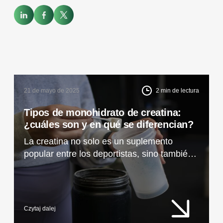
21 de mayo de 2025
2
min de lectura
Tipos de monohidrato de creatina:
¿cuáles son y en qué se diferencian?
La creatina no solo es un suplemento
popular entre los deportistas, sino también
un compuesto versátil que favorece la
salud, la regeneración y las funciones
cerebrales. Descubre sus efectos, su origen
y las diferencias entre la creatina
Czytaj dalej
monohidrato 80 mesh y 200 mesh.