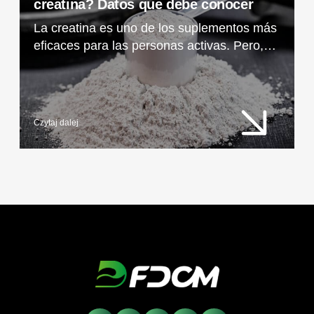
creatina? Datos que debe conocer
La creatina es uno de los suplementos más
eficaces para las personas activas. Pero,
¿cuándo empieza a funcionar realmente?
Después de sólo unos días, puede notar
más energía y un mejor rendimiento.
Descubre cómo funciona, cuándo produce
Czytaj dalej
resultados y por qué deberías elegir la
creatina en polvo de FDCM.eu.