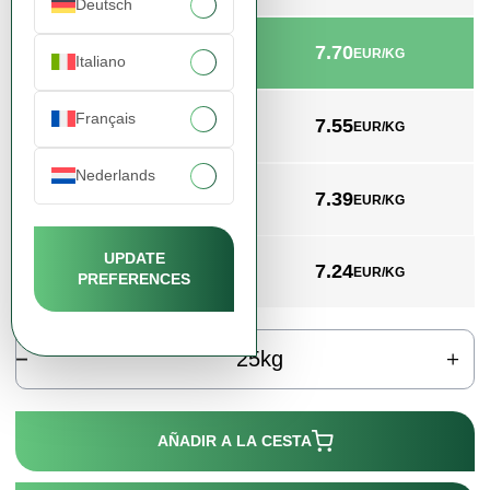
Deutsch
7.70
min. 25kg
EUR/KG
Italiano
Français
7.55
min. 1000kg
EUR/KG
Nederlands
7.39
min. 3000kg
EUR/KG
UPDATE
7.24
min. 4000kg
EUR/KG
PREFERENCES
kg
AÑADIR A LA CESTA