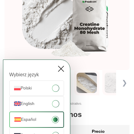
Wybierz język
❮
❯
Polski
English
Las imágenes presentadas tienen carácter ilustrativo.
Pide más, paga menos
Español
Cantidad
Precio