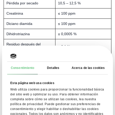
Pérdida por secado
10,5 – 12,5 %
Creatinina
≤ 100 ppm
Diciano diamida
≤ 100 ppm
Dihidrotriazina
≤ 0,0005 %
Residuo después del
≤ 0,1 %
tostado
Contaminantes no
≤ 0,1 % (individuales), ≤ 1,5 %
especificados
(total)
Consentimiento
Detalles
Acerca de las cookies
Contaminantes totales
≤ 2,0 %
Esta página web usa cookies
Densidad aparente
≥ 600 g/L
Web utiliza cookies para proporcionar la funcionalidad básica
del sitio web y optimizar su uso. Para obtener información
Densidad compacta
≥ 720 g/L
completa sobre cómo se utilizan las cookies, lea nuestra
política de privacidad. Puede gestionar sus preferencias de
Número total de
< 100 ufc/g
consentimiento y elegir habilitar o deshabilitar las cookies
microorganismos
opcionales. Todos los datos son anónimos y no identificables