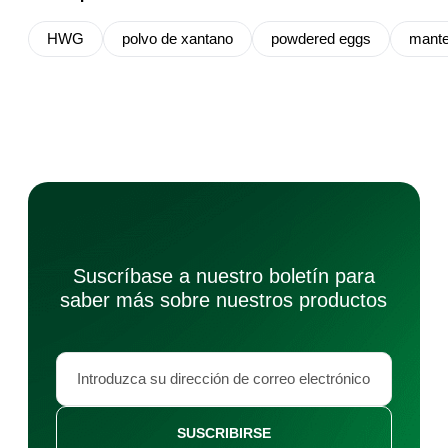
HWG
polvo de xantano
powdered eggs
mante
Suscríbase a nuestro boletín para
saber más sobre nuestros productos
SUSCRIBIRSE