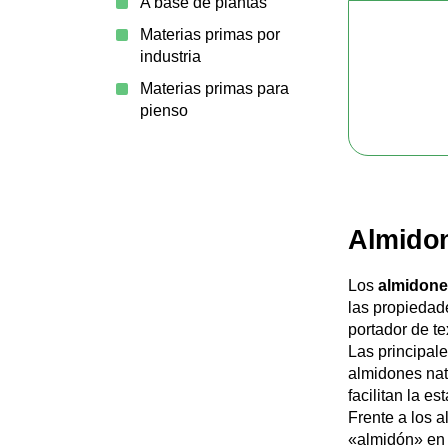
A base de plantas
Materias primas por
industria
Materias primas para
pienso
Almidon
Los
almidone
las propiedade
portador de te
Las principale
almidones nat
facilitan la e
Frente a los 
«almidón» en l