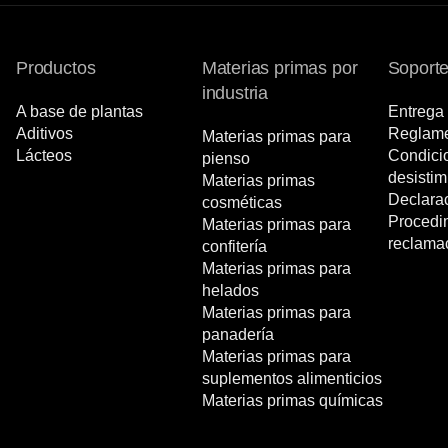
Productos
Materias primas por
Soport
industria
A base de plantas
Entrega 
Aditivos
Reglame
Materias primas para
Lácteos
Condici
pienso
desistim
Materias primas
Declara
cosméticas
Procedi
Materias primas para
reclama
confitería
Materias primas para
helados
Materias primas para
panadería
Materias primas para
suplementos alimenticios
Materias primas químicas