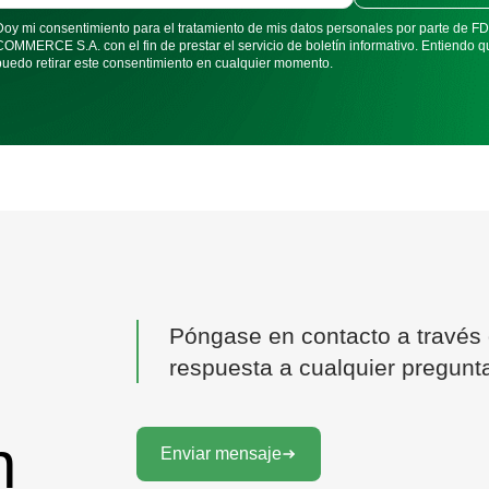
Doy mi consentimiento para el tratamiento de mis datos personales por parte de 
COMMERCE S.A. con el fin de prestar el servicio de boletín informativo. Entiendo q
puedo retirar este consentimiento en cualquier momento.
Póngase en contacto a través d
respuesta a cualquier pregunt
n
Enviar mensaje