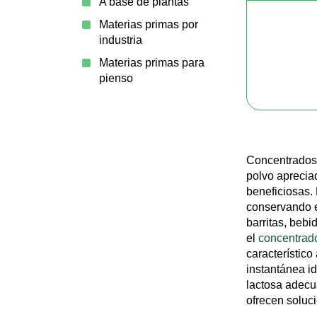
A base de plantas
Materias primas por
industria
Materias primas para
pienso
Concentrados
polvo apreciad
beneficiosas. 
conservando e
barritas, beb
el
concentrad
característico
instantánea i
lactosa adecu
ofrecen soluci