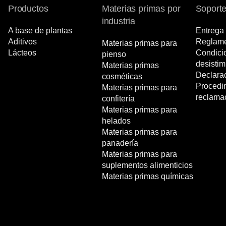
Productos
Materias primas por
Soport
industria
A base de plantas
Entrega 
Aditivos
Reglame
Materias primas para
Lácteos
Condici
pienso
desistim
Materias primas
Declara
cosméticas
Procedi
Materias primas para
reclama
confitería
Materias primas para
helados
Materias primas para
panadería
Materias primas para
suplementos alimenticios
Materias primas químicas