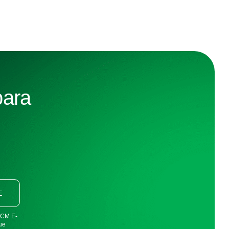
para
E
FDCM E-
ue