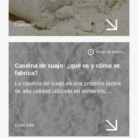
propiedades nutricionales y tecnológicas
pueden enriquecer sus recetas.
Czytaj dalej
21 de abril de 2025
6
min de lectura
Caseína de cuajo: ¿qué es y cómo se
fabrica?
La caseína de cuajo es una proteína láctea
de alta calidad utilizada en alimentos,
suplementos y productos farmacéuticos.
Vea cómo se fabrica y qué la diferencia de
otras materias primas.
Czytaj dalej