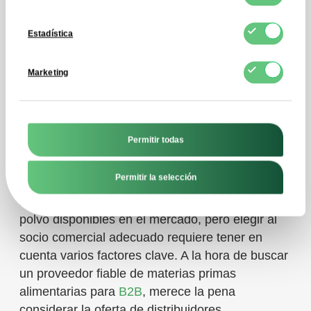
Estadística
Marketing
¿Dónde comprar leche
desnatada en polvo de
Permitir todas
alta calidad?
Permitir la selección
Hay muchos proveedores de leche desnatada en
polvo disponibles en el mercado, pero elegir al
socio comercial adecuado requiere tener en
cuenta varios factores clave. A la hora de buscar
un proveedor fiable de materias primas
alimentarias para
B2B
, merece la pena
considerar la oferta de distribuidores