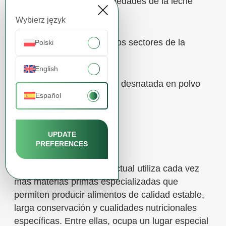
Características y propiedades de la leche
desnatada en polvo
Wybierz język
Aplicaciones en diversos sectores de la
Polski
industria alimentaria
English
¿Dónde comprar leche desnatada en polvo
Español
de alta calidad?
Resumen
UPDATE
PREFERENCES
La industria alimentaria actual utiliza cada vez
más materias primas especializadas que
permiten producir alimentos de calidad estable,
larga conservación y cualidades nutricionales
específicas. Entre ellas, ocupa un lugar especial