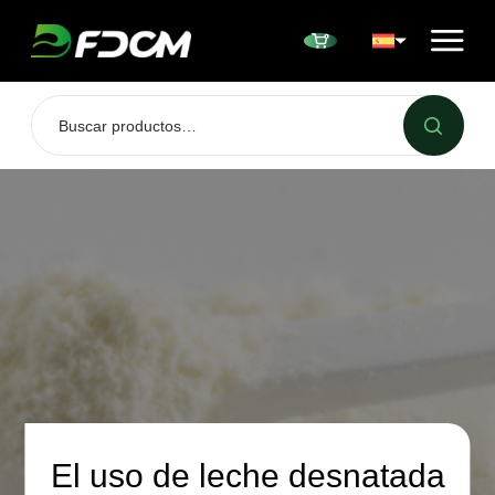
Przejdź do treści
El uso de leche desnatada