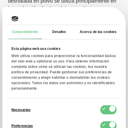
desnatada en polvo se utiliza principalmente en
la producción de chocolate y productos
similares, donde actúa como sustancia seca
para evitar la cristalización incontrolada del
azúcar. En la industria del helado, la adición de
Consentimiento
Detalles
Acerca de las cookies
un 8-12% de SMP mejora significativamente la
textura del producto final, reduciendo la
Esta página web usa cookies
formación de grandes cristales de hielo y
Web utiliza cookies para proporcionar la funcionalidad básica
garantizando una cremosidad adecuada. En
del sitio web y optimizar su uso. Para obtener información
completa sobre cómo se utilizan las cookies, lea nuestra
panadería, se utiliza como ingrediente en
política de privacidad. Puede gestionar sus preferencias de
mezclas para pan tostado y panecillos, donde
consentimiento y elegir habilitar o deshabilitar las cookies
mejora la estructura de la miga y prolonga la
opcionales. Todos los datos son anónimos y no identificables
personalmente.
frescura de los productos.
Selección
Necesarias
de
consentimiento
Preferencias