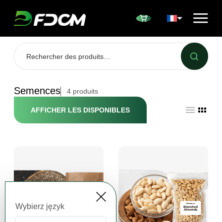
Przejdź do treści
Semences
4
produits
AFFICHER LES DISPONIBLES
Wybierz język