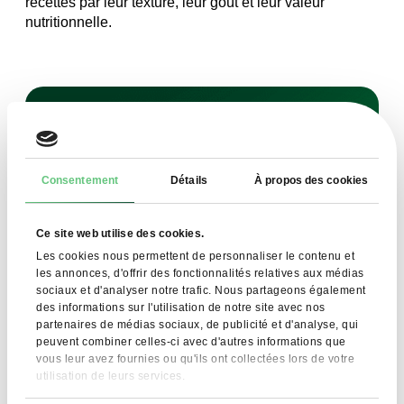
recettes par leur texture, leur goût et leur valeur
nutritionnelle.
Inscrivez-vous à notre newsletter
Consentement
Détails
À propos des cookies
pour en savoir plus sur nos produits
Ce site web utilise des cookies.
Les cookies nous permettent de personnaliser le contenu et
les annonces, d'offrir des fonctionnalités relatives aux médias
sociaux et d'analyser notre trafic. Nous partageons également
des informations sur l'utilisation de notre site avec nos
S'ABONNER
partenaires de médias sociaux, de publicité et d'analyse, qui
peuvent combiner celles-ci avec d'autres informations que
vous leur avez fournies ou qu'ils ont collectées lors de votre
Je consens au traitement de mes données
personnelles par FDCM E-commerce S.A. dans le
utilisation de leurs services.
cadre du service Newsletter. Je sais que je peux retirer