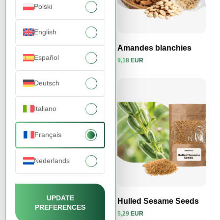
Polski
English
Graines de Chia
Amandes blanchies
Español
4,76 EUR
9,18 EUR
Voir le produit
Voir le produit
Deutsch
Italiano
Français
Nederlands
UPDATE
Gleisdorfer Pumpkin
Hulled Sesame Seeds
PREFERENCES
Seeds 99,95%
5,29 EUR