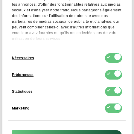
les annonces, d'offrir des fonctionnalités relatives aux médias
sociaux et d'analyser notre trafic. Nous partageons également
des informations sur l'utilisation de notre site avec nos
Inscrivez-vous à notre newsletter
partenaires de médias sociaux, de publicité et d'analyse, qui
pour en savoir plus sur nos produits
peuvent combiner celles-ci avec d'autres informations que
vous leur avez fournies ou qu'ils ont collectées lors de votre
utilisation de leurs services.
Sélection
Nécessaires
du
consentement
S'ABONNER
Préférences
Je consens au traitement de mes données
personnelles par FDCM E-commerce S.A. dans le
cadre du service Newsletter. Je sais que je peux retirer
Statistiques
ce consentement à tout moment.
Marketing