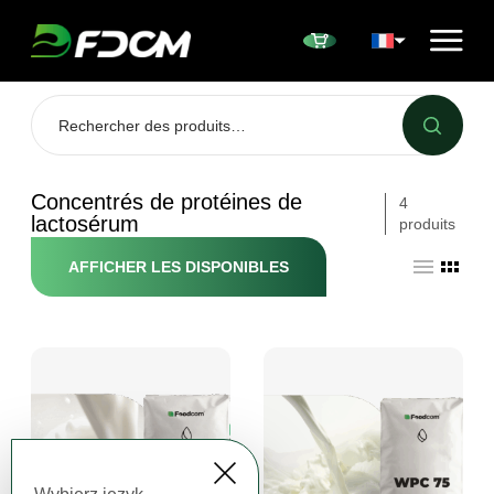
Przejdź do treści
Concentrés de protéines de
4
lactosérum
produits
AFFICHER LES DISPONIBLES