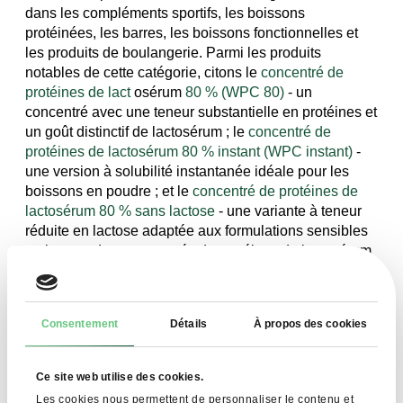
dans les compléments sportifs, les boissons
protéinées, les barres, les boissons fonctionnelles et
les produits de boulangerie. Parmi les produits
notables de cette catégorie, citons le
concentré de
protéines de lact
osérum
80 % (WPC 80)
- un
concentré avec une teneur substantielle en protéines et
un goût distinctif de lactosérum ; le
concentré de
protéines de lactosérum 80 % instant (WPC instant)
-
une version à solubilité instantanée idéale pour les
boissons en poudre ; et le
concentré de protéines de
lactosérum 80 % sans lactose
- une variante à teneur
réduite en lactose adaptée aux formulations sensibles
au lactose. Les concentrés de protéines de lactosérum
offrent des solutions polyvalentes pour les formules qui
nécessitent à la fois une efficacité technologique et des
attributs sensoriels attrayants.
Consentement
Détails
À propos des cookies
Ce site web utilise des cookies.
Les cookies nous permettent de personnaliser le contenu et