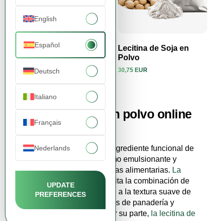
English
Español
Lecitina de Girasol en
Lecitina de Soja en
Polvo
Polvo
34,90 EUR
30,75 EUR
Deutsch
Ver producto
Ver producto
Italiano
Compre lecitina en polvo online
Français
en FDCM
Nederlands
La lecitina en polvo
es un ingrediente funcional de
origen vegetal que actúa como emulsionante y
estabilizador natural en recetas alimentarias.
La
lecitina de soja en polvo
facilita la combinación de
UPDATE
grasas con agua y contribuye a la textura suave de
PREFERENCES
chocolates, cremas, productos de panadería y
preparados instantáneos. Por su parte,
la lecitina de