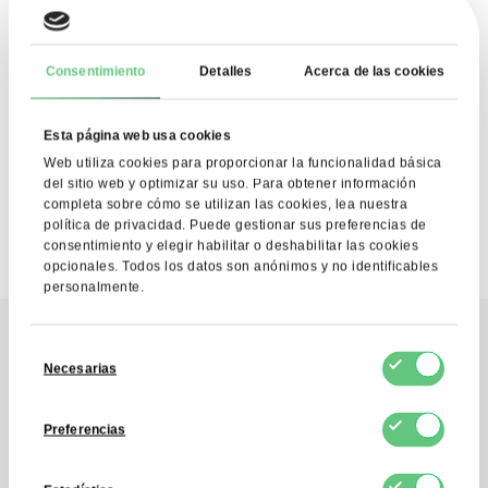
SUSCRIBIRSE
Consentimiento
Detalles
Acerca de las cookies
Doy mi consentimiento para el tratamiento de mis datos
personales por parte de FDCM E-COMMERCE S.A.
con el fin de prestar el servicio de boletín informativo.
Esta página web usa cookies
Entiendo que puedo retirar este consentimiento en
cualquier momento.
Web utiliza cookies para proporcionar la funcionalidad básica
del sitio web y optimizar su uso. Para obtener información
completa sobre cómo se utilizan las cookies, lea nuestra
política de privacidad. Puede gestionar sus preferencias de
consentimiento y elegir habilitar o deshabilitar las cookies
opcionales. Todos los datos son anónimos y no identificables
personalmente.
Selección
Necesarias
Contacto
de
consentimiento
Póngase en contacto
Preferencias
con nosotros