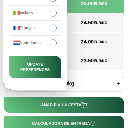
25.00
min. 20kg
EUR/KG
Italiano
24.50
min. 200kg
EUR/KG
Français
24.00
min. 1000kg
EUR/KG
Nederlands
23.50
min. 2000kg
EUR/KG
UPDATE
PREFERENCES
kg
AÑADIR A LA CESTA
CALCULADORA DE ENTREGA