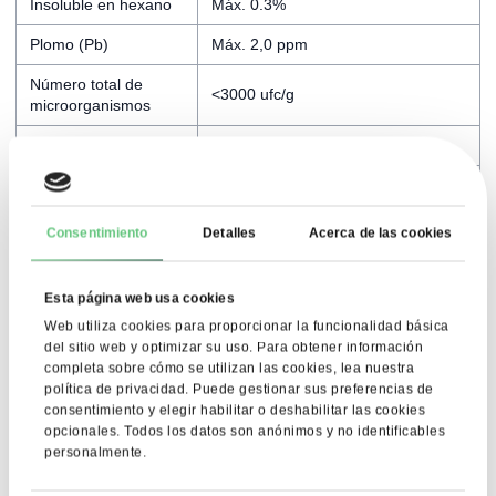
Insoluble en hexano
Máx. 0.3%
Plomo (Pb)
Máx. 2,0 ppm
Número total de
<3000 ufc/g
microorganismos
Moho y levadura
<200 ufc/g
Coliformes
<100 ufc/g
Enterobacteriáceas
<1000 ufc/g
Consentimiento
Detalles
Acerca de las cookies
Salmonella
Ausente en 25 g
Esta página web usa cookies
E. coli
Ausente
Web utiliza cookies para proporcionar la funcionalidad básica
El producto no contiene ni se
del sitio web y optimizar su uso. Para obtener información
OMG
produce a partir de OMG
completa sobre cómo se utilizan las cookies, lea nuestra
política de privacidad. Puede gestionar sus preferencias de
Alérgenos
Soja
consentimiento y elegir habilitar o deshabilitar las cookies
opcionales. Todos los datos son anónimos y no identificables
personalmente.