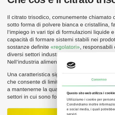
Il citrato trisodico, comunemente chiamato cit
sotto forma di polvere bianca e cristallina, 
l’impiego in vari tipi di formulazioni liquide 
capacità di formare sistemi stabili nei prodo
sostanze definite
«regolatori»
, responsabili 
diversi settori industriali. Inoltre, contrib
Nell’industria alimentare e cosmetica è util
Una caratteristica significativa del citrato tr
Consenso
che consente di limitare le reazioni indeside
a mantenerne la qualità durante la conserv
Questo sito web utilizza i cooki
settori in cui sono fondamentali la ripetibilità 
Utilizziamo i cookie per personal
Condividiamo inoltre informazioni
e social media, i quali potrebbe
servizi.