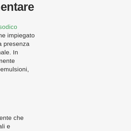
mentare
risodico
ene impiegato
ua presenza
ale. In
rmente
 emulsioni,
iente che
li e