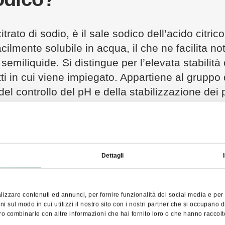
rato di sodio, è il sale sodico dell’acido citric
facilmente solubile in acqua, il che ne facilita 
e semiliquide. Si distingue per l’elevata stabilità
tti in cui viene impiegato. Appartiene al gruppo 
del controllo del pH e della stabilizzazione dei p
uisce a mantenere una struttura omogenea del prod
izzato anche come additivo alimentare con il co
isodico è anche la sua capacità di legare gli ioni m
Dettagli
rate che si verificano nei prodotti e contribuisc
azione. Per questo motivo trova applicazione i
e
e il controllo dei parametri fisico-chimici dei prod
izzare contenuti ed annunci, per fornire funzionalità dei social media e per a
 sul modo in cui utilizzi il nostro sito con i nostri partner che si occupano d
ro combinarle con altre informazioni che hai fornito loro o che hanno raccolto 