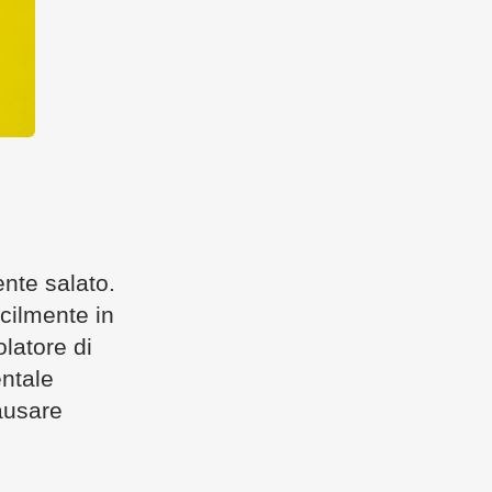
ente salato.
acilmente in
latore di
entale
causare