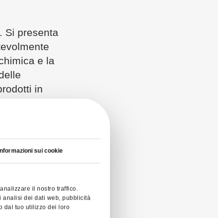
o. Si presenta
notevolmente
 chimica e la
delle
rodotti in
otto.
dice E331.
etallici, il
Informazioni sui cookie
e
n numerosi
otti finiti.
nalizzare il nostro traffico.
i analisi dei dati web, pubblicità
dal tuo utilizzo dei loro