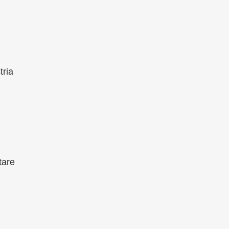
tria
tare