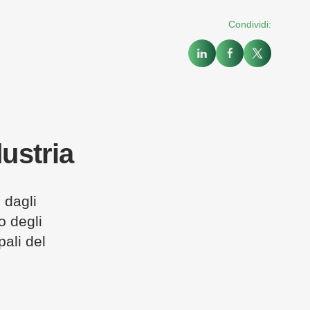
Condividi:
dustria
 dagli
o degli
pali del