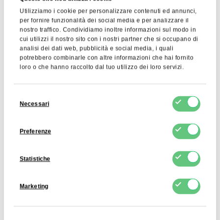
Utilizziamo i cookie per personalizzare contenuti ed annunci,
per fornire funzionalità dei social media e per analizzare il
Cacao in Polvere
Burro di Cacao
nostro traffico. Condividiamo inoltre informazioni sul modo in
Alcalinizzato 10-12%
Deodorato
cui utilizzi il nostro sito con i nostri partner che si occupano di
analisi dei dati web, pubblicità e social media, i quali
8,30 EUR
11,04 EUR
Visualizza prodotto
Visualizza prodotto
potrebbero combinarle con altre informazioni che hai fornito
loro o che hanno raccolto dal tuo utilizzo dei loro servizi.
Selezione
Necessari
del
consenso
Preferenze
Statistiche
Marketing
Zucchero Bianco
Gomma Xantana 200
Mesh
0,75 EUR
4,96 EUR
Visualizza prodotto
Visualizza prodotto