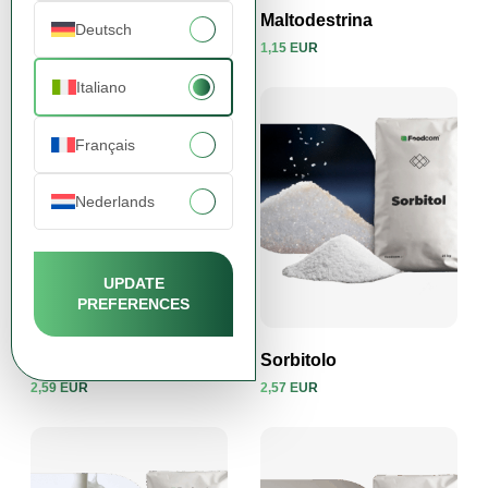
Sucralosio
Maltodestrina
Deutsch
32,23 EUR
1,15 EUR
Visualizza prodotto
Visualizza prodotto
Italiano
Français
Nederlands
UPDATE
PREFERENCES
Fiocchi di Patate
Sorbitolo
2,59 EUR
2,57 EUR
Visualizza prodotto
Visualizza prodotto