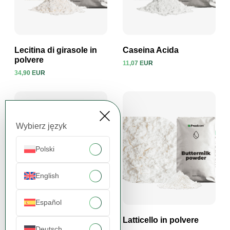
Lecitina di girasole in
Caseina Acida
polvere
11,07 EUR
34,90 EUR
Visualizza prodotto
Visualizza prodotto
Wybierz język
Polski
English
Español
Sorbato di Potassio
Latticello in polvere
Deutsch
(E202)