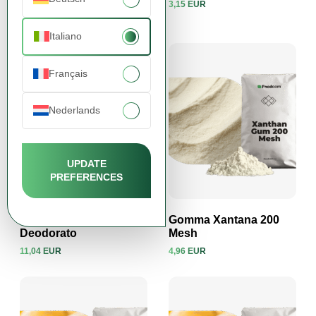
3,15 EUR
4,64 EUR
Visualizza prodotto
Visualizza prodotto
Italiano
Français
Nederlands
UPDATE
PREFERENCES
Burro di Cacao
Gomma Xantana 200
Deodorato
Mesh
11,04 EUR
4,96 EUR
Visualizza prodotto
Visualizza prodotto