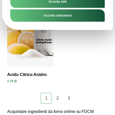
14,94 zł
35,49 zł
Accetta tutti
Visualizza prodotto
Visualizza prodotto
Accetta selezionati
Acido Citrico Anidro
8,79 zł
Visualizza prodotto
1
2
3
Acquistare ingredienti da forno online su FDCM