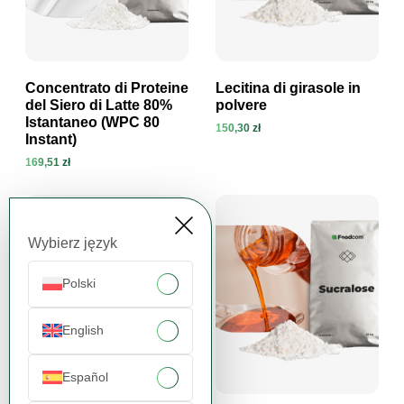
Concentrato di Proteine
Lecitina di girasole in
del Siero di Latte 80%
polvere
Istantaneo (WPC 80
150,30 zł
Visualizza prodotto
Visualizza prodotto
Instant)
169,51 zł
Wybierz język
Polski
English
Español