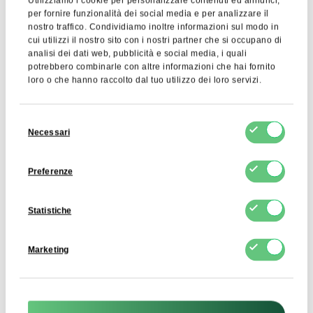
Utilizziamo i cookie per personalizzare contenuti ed annunci,
per fornire funzionalità dei social media e per analizzare il
nostro traffico. Condividiamo inoltre informazioni sul modo in
cui utilizzi il nostro sito con i nostri partner che si occupano di
Zucchero Bianco
Gomma Xantana 200
analisi dei dati web, pubblicità e social media, i quali
Mesh
potrebbero combinarle con altre informazioni che hai fornito
3,23 zł
loro o che hanno raccolto dal tuo utilizzo dei loro servizi.
21,36 zł
Visualizza prodotto
Visualizza prodotto
Selezione
Necessari
del
consenso
Preferenze
Statistiche
Marketing
Latte scremato in
Cacao Naturale in
polvere (SMP)
Polvere 10-12%