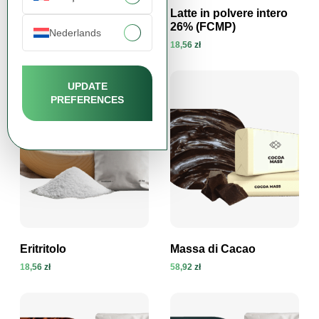
Fiocchi di Patate
Latte in polvere intero
26% (FCMP)
11,15 zł
Nederlands
18,56 zł
Visualizza prodotto
Visualizza prodotto
UPDATE
PREFERENCES
Eritritolo
Massa di Cacao
18,56 zł
58,92 zł
Visualizza prodotto
Visualizza prodotto