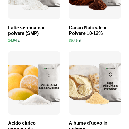
Latte scremato in
Cacao Naturale in
polvere (SMP)
Polvere 10-12%
14,94 zł
35,49 zł
Visualizza prodotto
Visualizza prodotto
Acido citrico
Albume d'uovo in
monoidrato
polvere