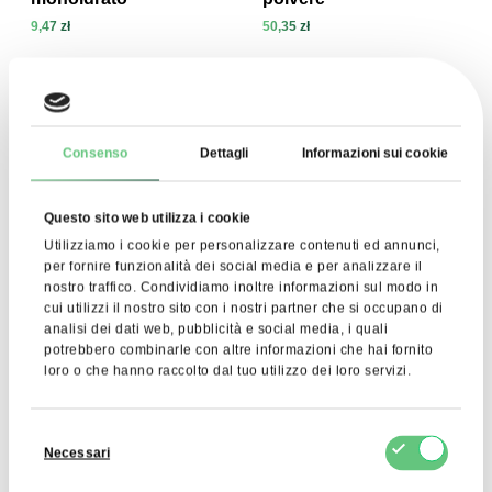
9,47 zł
50,35 zł
Visualizza prodotto
Visualizza prodotto
Consenso
Dettagli
Informazioni sui cookie
Questo sito web utilizza i cookie
Utilizziamo i cookie per personalizzare contenuti ed annunci,
per fornire funzionalità dei social media e per analizzare il
nostro traffico. Condividiamo inoltre informazioni sul modo in
cui utilizzi il nostro sito con i nostri partner che si occupano di
analisi dei dati web, pubblicità e social media, i quali
Kataifi Dough Roasted
Semi di Chia
potrebbero combinarle con altre informazioni che hai fornito
46,12 zł
20,50 zł
loro o che hanno raccolto dal tuo utilizzo dei loro servizi.
Visualizza prodotto
Visualizza prodotto
Selezione
Necessari
Acquista gli ingredienti per
del
consenso