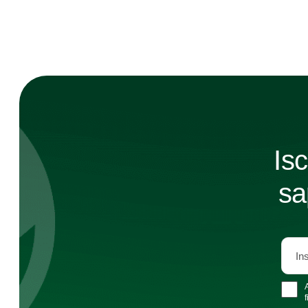
Isc
sa