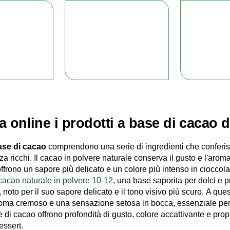
a online i prodotti a base di cacao
base di cacao
comprendono una serie di ingredienti che conferis
a ricchi. Il cacao in polvere naturale conserva il gusto e l'arom
offrono un sapore più delicato e un colore più intenso in cioccol
cacao naturale in polvere 10-12
, una base saporita per dolci e pr
, noto per il suo sapore delicato e il tono visivo più scuro. A que
oma cremoso e una sensazione setosa in bocca, essenziale per ba
e di cacao offrono profondità di gusto, colore accattivante e propr
essert.