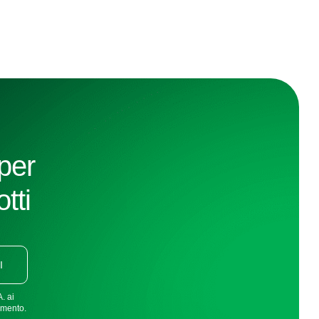
 per
tti
I
. ai
omento.