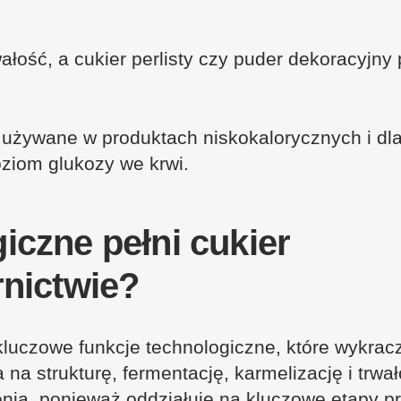
łość, a cukier perlisty czy puder dekoracyjny 
 są używane w produktach niskokalorycznych i dl
ziom glukozy we krwi.
iczne pełni cukier
rnictwie?
i kluczowe funkcje technologiczne, które wykrac
 strukturę, fermentację, karmelizację i trwa
ienia, ponieważ oddziałuje na kluczowe etapy p