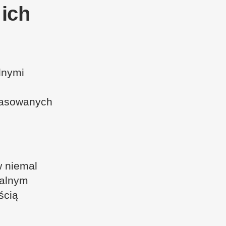
 ich
lnymi
opasowanych
w niemal
salnym
ścią