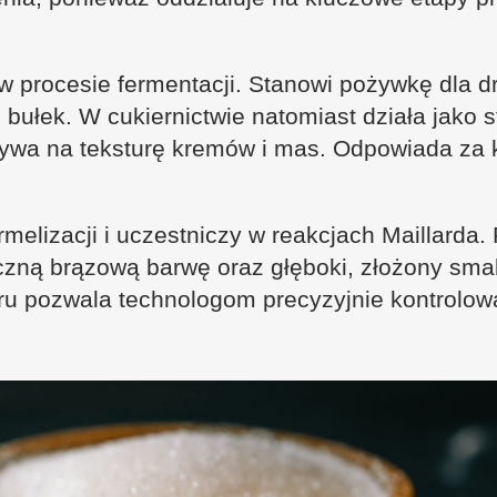
w procesie fermentacji. Stanowi pożywkę dla d
 bułek. W cukiernictwie natomiast działa jako st
ływa na teksturę kremów i mas. Odpowiada za
melizacji i uczestniczy w reakcjach Maillarda.
zną brązową barwę oraz głęboki, złożony smak
kru pozwala technologom precyzyjnie kontrolowa