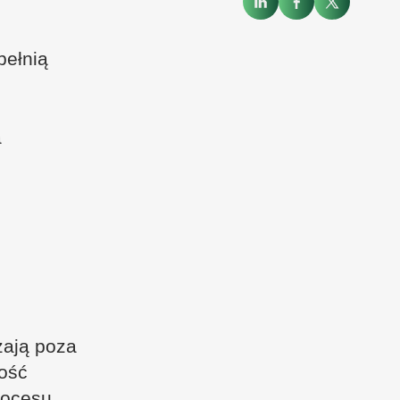
pełnią
a
zają poza
łość
rocesu