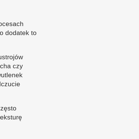
rocesach
o dodatek to
ustrojów
ucha czy
wutlenek
dczucie
często
teksturę