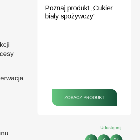
Poznaj produkt „Cukier
biały spożywczy”
kcji
ocesy
serwacja
ZOBACZ PRODUKT
Udostępnij:
inu