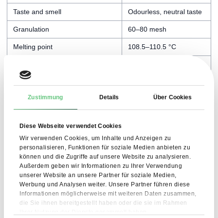
Taste and smell
Odourless, neutral taste
Granulation
60–80 mesh
Melting point
108.5–110.5 °C
DMSO content
≥ 0.65%
Moisture content
≤ 0.2%
Zustimmung
Details
Über Cookies
Bulk density
0.3–0.5 g/ml
Heavy metals (total)
≤ 10 ppm
Diese Webseite verwendet Cookies
Lead (Pb)
≤ 3 ppm
Wir verwenden Cookies, um Inhalte und Anzeigen zu
personalisieren, Funktionen für soziale Medien anbieten zu
Arsenic (As)
≤ 0.1 ppm
können und die Zugriffe auf unsere Website zu analysieren.
Außerdem geben wir Informationen zu Ihrer Verwendung
Cadmium (Cd)
≤ 0.1 ppm
unserer Website an unsere Partner für soziale Medien,
Werbung und Analysen weiter. Unsere Partner führen diese
Mercury (Hg)
≤ 0.1 ppm
Informationen möglicherweise mit weiteren Daten zusammen,
die Sie ihnen bereitgestellt haben oder die sie im Rahmen
Residue after roasting
≤ 0.5%
Ihrer Nutzung der Dienste gesammelt haben.