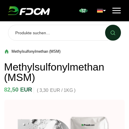
Przejdź do treści
Methylsulfonylmethan (MSM)
Methylsulfonylmethan
(MSM)
82,50
EUR
( 3,30
EUR
/ 1KG )