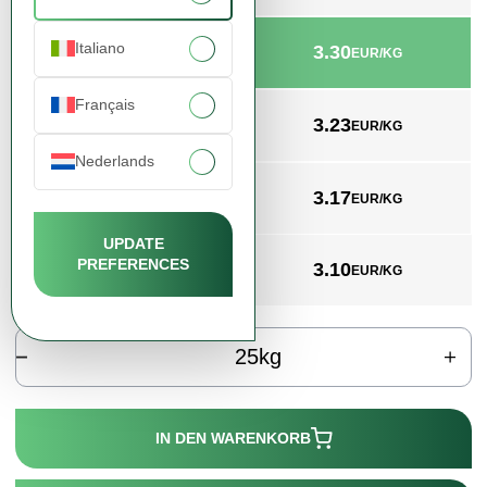
Italiano
3.30
min. 25kg
EUR/KG
Français
3.23
min. 1000kg
EUR/KG
Nederlands
3.17
min. 3000kg
EUR/KG
UPDATE
PREFERENCES
3.10
min. 4000kg
EUR/KG
kg
IN DEN WARENKORB