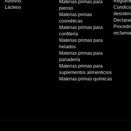
Aditivos
Reglame
Materias primas para
Lácteos
Condici
pienso
desistim
Materias primas
Declara
cosméticas
Procedi
Materias primas para
reclama
confitería
Materias primas para
helados
Materias primas para
panadería
Materias primas para
suplementos alimenticios
Materias primas químicas