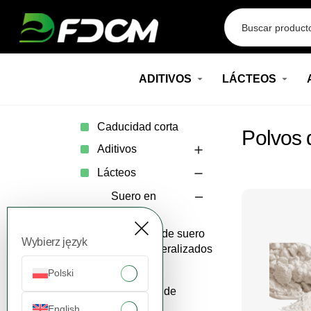
Przejdź do treści
ADITIVOS
LÁCTEOS
Caducidad corta
Polvos 
Aditivos
Lácteos
Suero en
Polvo
Polvos de suero
Wybierz język
desmineralizados
Caseínas
Polski
Productos de
Huevo
English