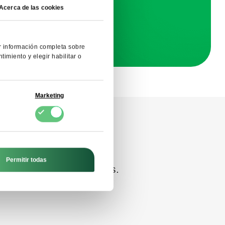
Acerca de las cookies
FDCM E-
ue
er información completa sobre
imiento y elegir habilitar o
Marketing
el formulario y recibirá
Permitir todas
a en un plazo de 4 horas.