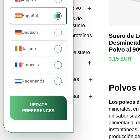
Leches en Polvo
Español
Concentrados de
proteínas de suero
Deutsch
Suero de 
Aislados de proteínas
Desmineral
de suero
Italiano
Polvo al 9
Ver p
Permeados de suero
3,15 EUR
A base de
Français
plantas
Materias primas
Nederlands
Polvos 
por industria
Materias primas
Los polvos d
para pienso
UPDATE
minerales, en 
PREFERENCES
un sabor suav
alimentaria, d
instantáneas, 
producción de