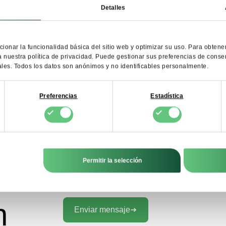
Detalles
Doy mi consentimiento para el tratamiento de mis datos personales por parte de 
COMMERCE S.A. con el fin de prestar el servicio de boletín informativo. Entiendo q
puedo retirar este consentimiento en cualquier momento.
cionar la funcionalidad básica del sitio web y optimizar su uso. Para obten
a nuestra política de privacidad. Puede gestionar sus preferencias de consent
ales. Todos los datos son anónimos y no identificables personalmente.
Preferencias
Estadística
Póngase en contacto a través d
Permitir la selección
respuesta a cualquier pregunt
n
Enviar mensaje