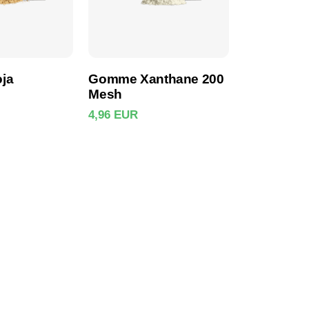
oja
Gomme Xanthane 200
Mesh
4,96 EUR
e produit
Voir le produit