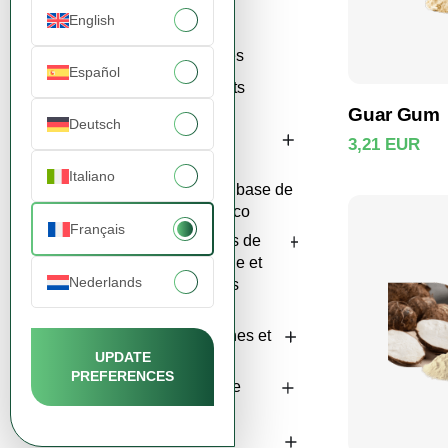
English
Fibres
Gommes
Español
Édulcorants
naturels
Guar Gum
Deutsch
Huiles et
3,21 EUR
lécithines
Voir le
Italiano
Produits à base de
noix de coco
Français
Ingrédients de
boulangerie et
Nederlands
ingrédients
culinaires
Noix, graines et
fruits secs
UPDATE
PREFERENCES
Produits de
cacao
Matières