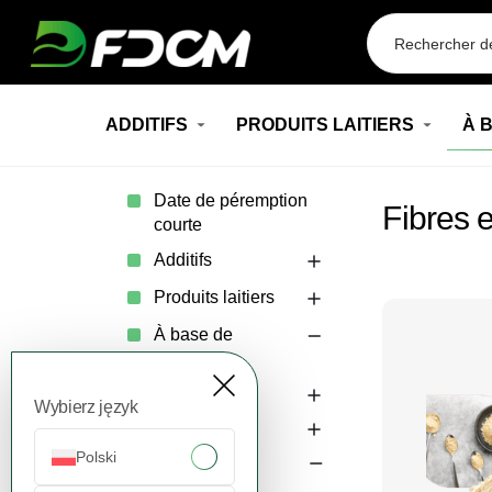
Przejdź do treści
ADDITIFS
PRODUITS LAITIERS
À 
Date de péremption
Fibres 
courte
Additifs
Produits laitiers
À base de
plantes
Amidons
Wybierz język
Protéines
Polski
Fibres et
gommes