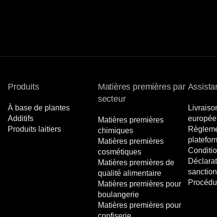
Produits
Matières premières par
Assista
secteur
À base de plantes
Livraiso
Additifs
europée
Matières premières
Produits laitiers
Règleme
chimiques
platefor
Matières premières
Conditio
cosmétiques
Déclarat
Matières premières de
sanction
qualité alimentaire
Procédu
Matières premières pour
boulangerie
Matières premières pour
confiserie