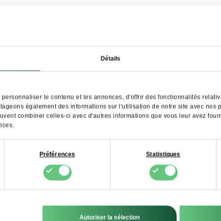
Détails
crivez-vous à notre newsle
 en savoir plus sur nos pro
personnaliser le contenu et les annonces, d'offrir des fonctionnalités relat
rtageons également des informations sur l'utilisation de notre site avec nos
euvent combiner celles-ci avec d'autres informations que vous leur avez fourni
vices.
S'ABONNE
Préférences
Statistiques
Je consens au traitement de mes données personnelles par FDCM E-commerce S.
le cadre du service Newsletter. Je sais que je peux retirer ce consentement à tout 
Autoriser la sélection