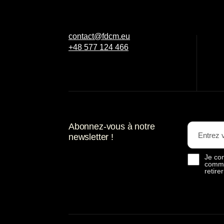
contact@fdcm.eu
+48 577 124 466
Abonnez-vous à notre
newsletter !
Je co
comme
retir