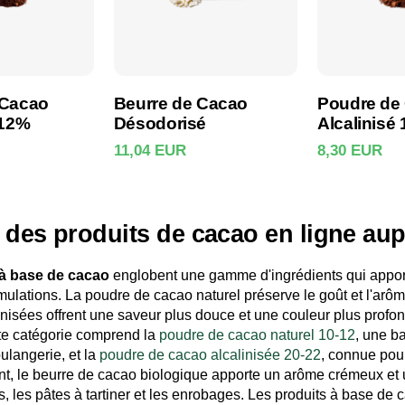
 Cacao
Beurre de Cacao
Poudre de
-12%
Désodorisé
Alcalinisé
11,04 EUR
8,30 EUR
 produit
Voir le produit
Voir l
 des produits de cacao en ligne au
 à base de cacao
englobent une gamme d'ingrédients qui apport
mulations. La poudre de cacao naturel préserve le goût et l'arôm
nisées offrent une saveur plus douce et une couleur plus profon
te catégorie comprend la
poudre de cacao naturel 10-12
, une b
ulangerie, et la
poudre de cacao alcalinisée 20-22
, connue pou
, le beurre de cacao biologique apporte un arôme crémeux et 
s, les pâtes à tartiner et les enrobages. Les produits à base de 