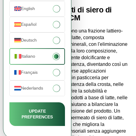
Acquista i
permeati di siero di
English
latte
online da FDCM
Español
I
permeati di siero di latte
sono una frazione lattiero-
casearia ottenuta dal siero di latte, composta
Deutsch
principalmente da lattosio e minerali, con l'eliminazione
di proteine e grassi. Grazie alla loro composizione,
Italiano
agiscono come un blando agente dolcificante e
possono influenzare la consistenza, diventando così un
ingrediente funzionale in diverse applicazioni
Français
alimentari. Vengono utilizzati in pasticceria per
migliorare il colore e la consistenza della crosta, nelle
Nederlands
miscele istantanee - per favorire la solubilità e
trasportare gli aromi - e nei prodotti a base di latte, nelle
bevande e nei dessert, dove aiutano a bilanciare la
dolcezza e a migliorare la coesione del prodotto. Un
UPDATE
PREFERENCES
prodotto rappresentativo è il permeato di siero di latte,
una frazione di siero versatile che migliora la
consistenza e le proprietà sensoriali senza aggiungere