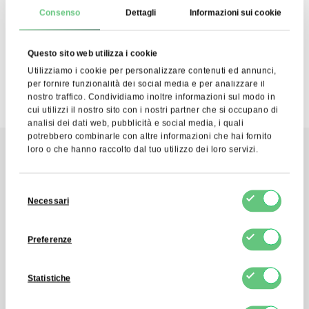
parte di FDCM E-commerce S.A. ai fini del servizio di
Consenso
Dettagli
Informazioni sui cookie
Newsletter. So che posso ritirare questo consenso in
qualsiasi momento.
Questo sito web utilizza i cookie
Utilizziamo i cookie per personalizzare contenuti ed annunci,
per fornire funzionalità dei social media e per analizzare il
nostro traffico. Condividiamo inoltre informazioni sul modo in
cui utilizzi il nostro sito con i nostri partner che si occupano di
analisi dei dati web, pubblicità e social media, i quali
potrebbero combinarle con altre informazioni che hai fornito
loro o che hanno raccolto dal tuo utilizzo dei loro servizi.
Contatto
Selezione
Invia un messaggio
Necessari
del
consenso
Preferenze
Contattaci tramite il modulo di
contatto e ricevi una risposta diretta
Statistiche
alla tua domanda entro quattro ore