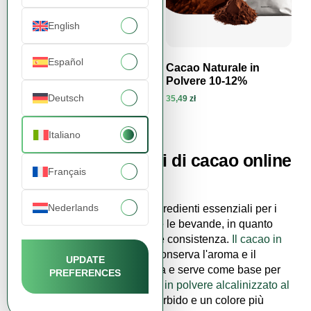
English
Español
Cacao in Polvere
Cacao Naturale in
Alcalinizzato 10-12%
Polvere 10-12%
Deutsch
35,75 zł
35,49 zł
Visualizza prodotto
Visualizza prodotto
Italiano
Acquista le polveri di cacao online
Français
da FDCM
Nederlands
Le
polveri di cacao
sono ingredienti essenziali per i
dolci al cioccolato, i dessert e le bevande, in quanto
conferiscono sapore, colore e consistenza.
Il cacao in
polvere naturale al 10-12%
conserva l'aroma e il
UPDATE
sapore caratteristici della fava e serve come base per
PREFERENCES
le ricette tradizionali. Il
cacao in polvere alcalinizzato al
20-22%
offre un gusto più morbido e un colore più