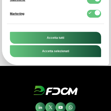
Contattaci tramite il modulo di
contatto e ricevi una risposta diretta
Marketing
alla tua domanda entro quattro ore
lavorative!
Accetta tutti
Invia un messaggio
Accetta selezionati