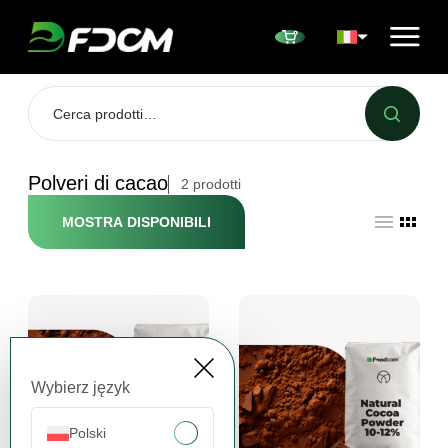
Przejdź do treści
Polveri di cacao
2
prodotti
MOSTRA DISPONIBILI
Wybierz język
Polski