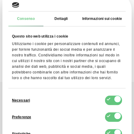
ISCRIVERSI
Consenso
Dettagli
Informazioni sui cookie
Acconsento al trattamento dei miei dati personali da
parte di FDCM E-commerce S.A. ai fini del servizio di
Newsletter. So che posso ritirare questo consenso in
Questo sito web utilizza i cookie
qualsiasi momento.
Utilizziamo i cookie per personalizzare contenuti ed annunci,
per fornire funzionalità dei social media e per analizzare il
nostro traffico. Condividiamo inoltre informazioni sul modo in
cui utilizzi il nostro sito con i nostri partner che si occupano di
analisi dei dati web, pubblicità e social media, i quali
potrebbero combinarle con altre informazioni che hai fornito
loro o che hanno raccolto dal tuo utilizzo dei loro servizi.
Selezione
Necessari
Contatto
del
consenso
Invia un messaggio
Preferenze
Statistiche