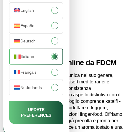
English
Español
Kataifi Dough Roasted
46,12 zł
Deutsch
Visualizza prodotto
Italiano
Acquista Kataifi online da FDCM
Français
Il
kataifi
è una pasta tagliata unica nel suo genere,
ampiamente utilizzata nei dessert mediterranei e
Nederlands
mediorientali, che offre una consistenza
deliziosamente croccante e un aspetto distintivo con il
minimo sforzo. Il nostro portafoglio comprende kataifi -
pasta congelata, pronta da modellare e friggere,
UPDATE
perfetta per dessert e applicazioni finger-food. Offriamo
PREFERENCES
anche
kataifi - pasta tostata
, già precotta e pronta per
l'uso immediato, che conferisce un aroma tostato e una