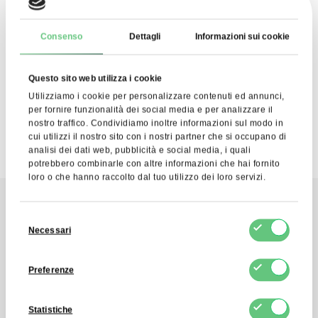
ISCRIVERSI
Consenso
Dettagli
Informazioni sui cookie
Acconsento al trattamento dei miei dati personali da
parte di FDCM E-commerce S.A. ai fini del servizio di
Newsletter. So che posso ritirare questo consenso in
Questo sito web utilizza i cookie
qualsiasi momento.
Utilizziamo i cookie per personalizzare contenuti ed annunci,
per fornire funzionalità dei social media e per analizzare il
nostro traffico. Condividiamo inoltre informazioni sul modo in
cui utilizzi il nostro sito con i nostri partner che si occupano di
analisi dei dati web, pubblicità e social media, i quali
potrebbero combinarle con altre informazioni che hai fornito
loro o che hanno raccolto dal tuo utilizzo dei loro servizi.
Selezione
Contatto
Necessari
del
Invia un messaggio
consenso
Preferenze
Statistiche
Contattaci tramite il modulo di