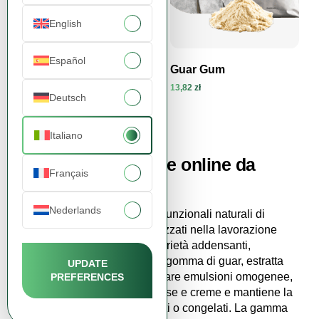
English
Español
Gomma Xantana 200
Guar Gum
Mesh
13,82 zł
Deutsch
21,36 zł
Visualizza prodotto
Visualizza prodotto
Italiano
Acquista le gomme online da
Français
FDCM
Nederlands
Le
gomme
sono ingredienti funzionali naturali di
origine vegetale molto apprezzati nella lavorazione
degli alimenti per le loro proprietà addensanti,
stabilizzanti e strutturanti. La gomma di guar, estratta
UPDATE
dai semi di guar, aiuta a formare emulsioni omogenee,
PREFERENCES
migliora la consistenza di salse e creme e mantiene la
struttura dei prodotti refrigerati o congelati. La gamma