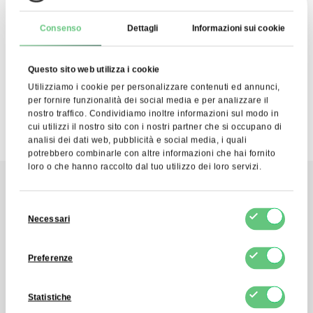
Consenso
Dettagli
Informazioni sui cookie
Acconsento al trattamento dei miei dati personali da
parte di FDCM E-commerce S.A. ai fini del servizio di
Newsletter. So che posso ritirare questo consenso in
qualsiasi momento.
Questo sito web utilizza i cookie
Utilizziamo i cookie per personalizzare contenuti ed annunci,
per fornire funzionalità dei social media e per analizzare il
nostro traffico. Condividiamo inoltre informazioni sul modo in
cui utilizzi il nostro sito con i nostri partner che si occupano di
analisi dei dati web, pubblicità e social media, i quali
potrebbero combinarle con altre informazioni che hai fornito
loro o che hanno raccolto dal tuo utilizzo dei loro servizi.
Selezione
Contatto
Necessari
del
Invia un messaggio
consenso
Preferenze
Contattaci tramite il modulo di
Statistiche