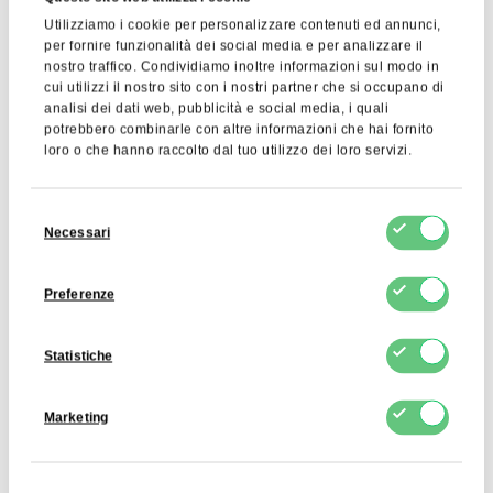
Utilizziamo i cookie per personalizzare contenuti ed annunci,
per fornire funzionalità dei social media e per analizzare il
Cacao in Polvere
Burro di Cacao
nostro traffico. Condividiamo inoltre informazioni sul modo in
Alcalinizzato 10-12%
Deodorato
cui utilizzi il nostro sito con i nostri partner che si occupano di
analisi dei dati web, pubblicità e social media, i quali
8,30 EUR
11,04 EUR
Visualizza prodotto
Visualizza prodotto
potrebbero combinarle con altre informazioni che hai fornito
loro o che hanno raccolto dal tuo utilizzo dei loro servizi.
Selezione
Necessari
del
consenso
Preferenze
Statistiche
Marketing
Zucchero Bianco
Gomma Xantana 200
Mesh
0,75 EUR
4,96 EUR
Visualizza prodotto
Visualizza prodotto