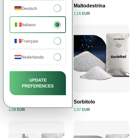
Sucralosio
Maltodestrina
Deutsch
32,23 EUR
1,15 EUR
Visualizza prodotto
Visualizza prodotto
Italiano
Français
Nederlands
UPDATE
PREFERENCES
Fiocchi di Patate
Sorbitolo
2,59 EUR
2,57 EUR
Visualizza prodotto
Visualizza prodotto