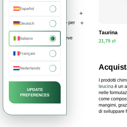
coenzimi
Español
Latticini
Materie prime per
Deutsch
settore
Taurina
Scadenza breve
Italiano
21,79 zł
Visualizz
Français
Acquist
Nederlands
I prodotti chi
leucina
è un a
UPDATE
nelle formula
PREFERENCES
come composto 
mangimi, grazi
di sviluppare f