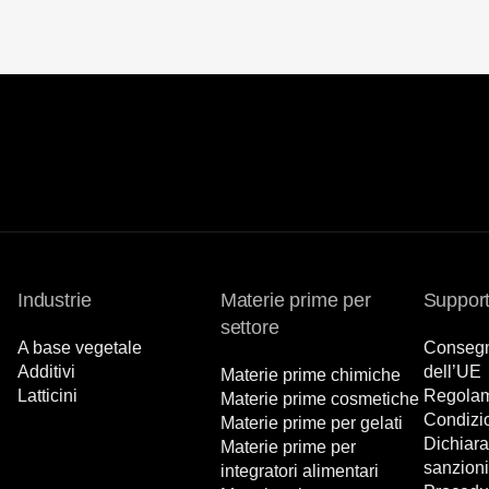
Industrie
Materie prime per
Suppor
settore
A base vegetale
Consegna
Additivi
dell’UE
Materie prime chimiche
Latticini
Regolam
Materie prime cosmetiche
Condizio
Materie prime per gelati
Dichiara
Materie prime per
sanzioni
integratori alimentari