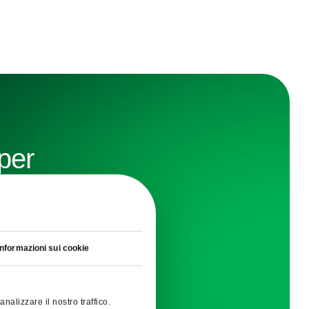
 per
tti
Informazioni sui cookie
I
. ai
omento.
nalizzare il nostro traffico.