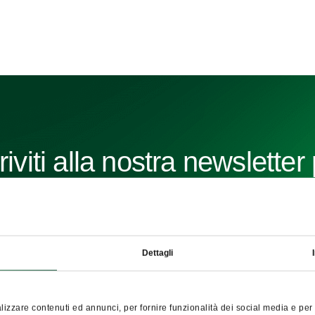
riviti alla nostra newsletter
perne di più sui nostri prodo
Dettagli
ISCRIVERS
e
Acconsento al trattamento dei miei dati personali da parte di FDCM E-commerce S.A
fini del servizio di Newsletter. So che posso ritirare questo consenso in qualsiasi m
izzare contenuti ed annunci, per fornire funzionalità dei social media e per a