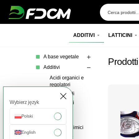
Przejdź do treści
ADDITIVI
LATTICINI
A base vegetale
Prodotti
Additivi
Acidi organici e
regolatori
Aminoacidi
Wybierz język
Dolcificanti
artificiali
Polski
Minerali
Prodotti chimici
English
Vitamine e