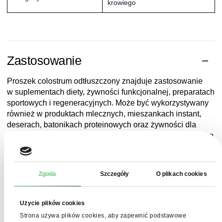
krowiego
Zastosowanie
Proszek colostrum odtłuszczony znajduje zastosowanie
w suplementach diety, żywności funkcjonalnej, preparatach
sportowych i regeneracyjnych. Może być wykorzystywany
również w produktach mlecznych, mieszankach instant,
deserach, batonikach proteinowych oraz żywności dla
sportowców i osób aktywnych. Produkt jest stosowany jako
dodatek do produktów mlecznych, takich jak jogurty, kefiry
i napoje mleczne.
Colostrum jest również wykorzystywane do produkcji
Zgoda
Szczegóły
O plikach cookies
suplementów diety dla zwierząt.
Dzięki wysokiej zawartości immunoglobulin i wartości
Użycie plików cookies
odżywczych, produkt jest ceniony w sektorze zdrowej
Strona używa plików cookies, aby zapewnić podstawowe
żywności oraz suplementacji o właściwościach