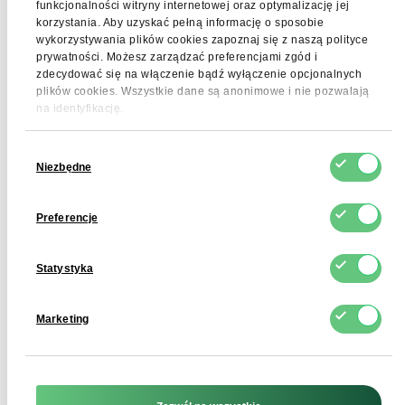
funkcjonalności witryny internetowej oraz optymalizację jej
wspierających odporność.
korzystania. Aby uzyskać pełną informację o sposobie
wykorzystywania plików cookies zapoznaj się z naszą polityce
prywatności. Możesz zarządzać preferencjami zgód i
zdecydować się na włączenie bądź wyłączenie opcjonalnych
plików cookies. Wszystkie dane są anonimowe i nie pozwalają
Przechowywanie
na identyfikację.
Colostrum w proszku należy przechowywać w suchym
Wybór
i czystym magazynie w temperaturze nieprzekraczającej
Niezbędne
zgody
20°C i wilgotności względnej poniżej 75%. Chronić przed
działaniem światła, wilgoci i zapachów obcych. Zaleca się
Preferencje
przechowywanie w oryginalnym, szczelnie zamkniętym
opakowaniu.
Statystyka
Marketing
Opakowanie
FDCM dostarcza produkt w workach 20 kg.