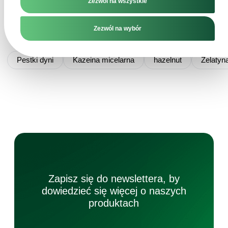
Zezwól na wszystkie
Zezwól na wybór
Podobne wyszukiwania
Pestki dyni
Kazeina micelarna
hazelnut
Żelatyn
Zapisz się do newslettera, by
dowiedzieć się więcej o naszych
produktach