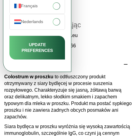
Français
Wsparcie klienta
Nederlands
Katarzyna Zając
contact@fdcm.eu
UPDATE
+48 577 124 466
PREFERENCES
Opis produktu
Colostrum w proszku
to odtłuszczony produkt
otrzymywany z siary bydlęcej w procesie suszenia
rozpyłowego. Charakteryzuje się jasną, żółtawą barwą
oraz delikatnym, lekko słodkim smakiem i zapachem
typowym dla mleka w proszku. Produkt ma postać sypkiego
proszku i nie zawiera żadnych obcych posmaków ani
zapachów.
Siara bydlęca w proszku wyróżnia się wysoką zawartością
immunoglobulin, szczególnie IgG, co czyni ją cennym