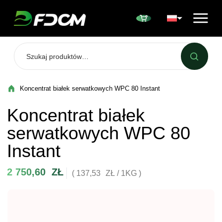
Przejdź do treści
Koncentrat białek serwatkowych WPC 80 Instant
Koncentrat białek
serwatkowych WPC 80
Instant
2 750,60
ZŁ
( 137,53
ZŁ
/ 1KG )