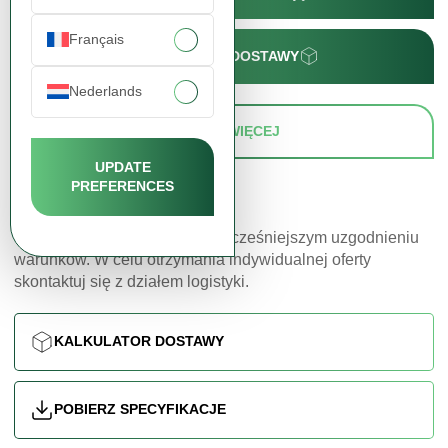
Français
KALKULATOR DOSTAWY
Nederlands
ZAMÓW WIĘCEJ
UPDATE
PREFERENCES
Oferujemy opcję dostawy po wcześniejszym uzgodnieniu
warunków. W celu otrzymania indywidualnej oferty
skontaktuj się z działem logistyki.
KALKULATOR DOSTAWY
POBIERZ SPECYFIKACJE