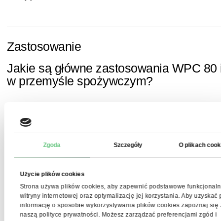
Zastosowanie
Jakie są główne zastosowania WPC 80 i
w przemyśle spożywczym?
WPC 80 instant znajduje szerokie zastosowanie w przemyśl
spożywczym, głównie w produkcji odżywek białkowych, bat
proteinowych, koktajli, jogurtów i deserów mlecznych. Jego
właściwości funkcjonalne pozwalają na wykorzystanie go ró
Zgoda
Szczegóły
O plikach cook
w piekarnictwie, cukiernictwie oraz w żywności wysokobiałk
i dietetycznej.
Użycie plików cookies
Suplementy diety i odżywki dla sportowców:
Doskonała
Strona używa plików cookies, aby zapewnić podstawowe funkcjonaln
rozpuszczalność sprawia, że jest to idealny składnik odżywe
witryny internetowej oraz optymalizację jej korzystania. Aby uzyskać
białkowych w proszku, które konsument końcowy łatwo przyg
informację o sposobie wykorzystywania plików cookies zapoznaj się 
Zapewnia wysoką zawartość białka wspierającego regenerac
naszą polityce prywatności. Możesz zarządzać preferencjami zgód i