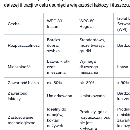
dalszej filtracji w celu usunięcia większości laktozy i tłuszczu.
Izolat 
WPC 80
WPC 80
Cecha
Serwa
Instant
Regular
(WPI)
Bardzo
Standardowa,
Rozpuszczalność
dobra,
może tworzyć
Bardzo
szybka
grudki
Łatwa, krótki
Wymaga
Mieszalność
czas
dłuższego
Łatwa
mieszania
mieszania
Zawartość białka
ok. 80%
ok. 80%
> 90%
Zawartość
Bardzo
Umiarkowana
Umiarkowana
laktozy
lub ze
Idealny do
Produk
Produkty, gdzie
napojów,
o niski
Zastosowanie
rozpuszczalność
koktajli,
zawart
technologiczne
nie jest
odżywek
laktozy
krytyczna