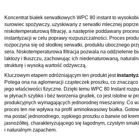
Koncentrat białek serwatkowych WPC 80 instant to wysokob
surowiec spożywczy, uzyskiwany z serwatki mlecznej poprze
niskotemperaturową filtrację, a następnie poddawany proces
instantyzacji w celu poprawy rozpuszczalności. Proces produ
rozpoczyna się od słodkiej serwatki, produktu ubocznego prz
sera. Niskotemperaturowa filtracja pozwala na oddzielenie bi
laktozy i tłuszczu, zachowując ich niedenaturowaną, naturaln
strukturę i wysoką wartość odżywczą.
Kluczowym etapem odróżniającym ten produkt jest
instantyz
Polega ona na aglomeracji cząsteczek proszku, co znacząco
jego właściwości fizyczne. Dzięki temu WPC 80 Instant rozpu
w płynach szybko i bez tworzenia grudek, co jest istotne w p
produkcyjnych wymagających jednorodnej mieszaniny. Co w
proces ten nie wpływa na profil aminokwasowy białka. Gotow
ma postać jednorodnego, sypkiego proszku o barwie od kre
jasnożółtej, charakteryzującego się łagodnym, czystym smak
i naturalnym zapachem.