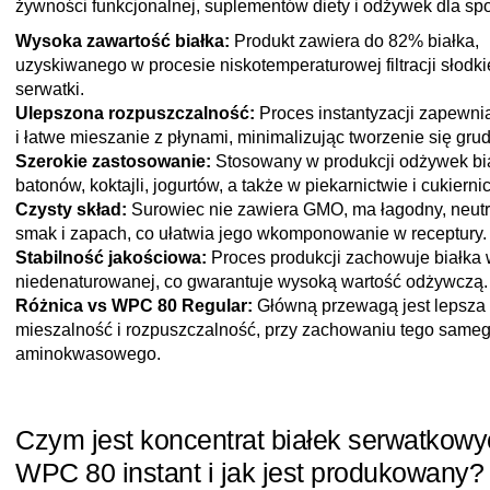
żywności funkcjonalnej, suplementów diety i odżywek dla sp
Wysoka zawartość białka:
Produkt zawiera do 82% białka,
uzyskiwanego w procesie niskotemperaturowej filtracji słodki
serwatki.
Ulepszona rozpuszczalność:
Proces instantyzacji zapewni
i łatwe mieszanie z płynami, minimalizując tworzenie się gru
Szerokie zastosowanie:
Stosowany w produkcji odżywek bi
batonów, koktajli, jogurtów, a także w piekarnictwie i cukierni
Czysty skład:
Surowiec nie zawiera GMO, ma łagodny, neutr
smak i zapach, co ułatwia jego wkomponowanie w receptury.
Stabilność jakościowa:
Proces produkcji zachowuje białka 
niedenaturowanej, co gwarantuje wysoką wartość odżywczą.
Różnica vs WPC 80 Regular:
Główną przewagą jest lepsza
mieszalność i rozpuszczalność, przy zachowaniu tego samego
aminokwasowego.
Czym jest koncentrat białek serwatkow
WPC 80 instant i jak jest produkowany?