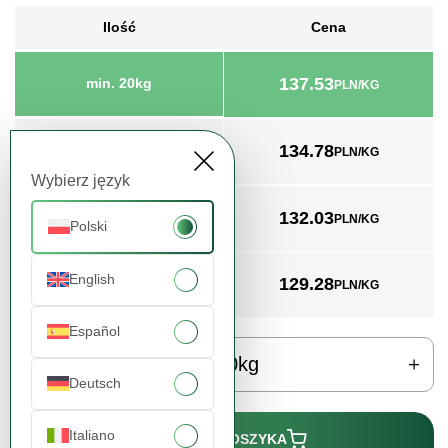
Ilość
Cena
137.53
min. 20kg
PLN/KG
134.78
min. 200kg
PLN/KG
Wybierz język
132.03
min. 1000kg
PLN/KG
Polski
English
129.28
min. 2000kg
PLN/KG
Español
kg
Deutsch
Italiano
DODAJ DO KOSZYKA