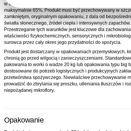
w temperaturze nieprzekraczającej 25°C i wilgotności względ
maksymalnie 65%. Produkt musi być przechowywany w szcz
zamkniętym, oryginalnym opakowaniu, z dala od bezpośredn
światła słonecznego, źródeł ciepła i intensywnych zapachów.
Przestrzeganie tych warunków jest kluczowe dla zachowania
właściwości fizykochemicznych, sensorycznych i mikrobiolo
surowca przez cały okres jego przydatności do spożycia.
Produkt jest dostarczany w opakowaniach przemysłowych, kt
chronią go przed wilgocią i zanieczyszczeniami. Standardow
pakowania to worki o wadze 20 kg lub opakowania typu big b
dostosowane do potrzeb logistycznych i produkcyjnych zakł
przetwórstwa spożywczego. Niewłaściwe przechowywanie 
prowadzić do zbrylania się proszku, utleniania tłuszczów i ro
niepożądanej mikroflory.
Opakowanie