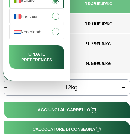
Italiano
10.20
min. 12kg
EUR/KG
Français
10.00
min. 1008kg
EUR/KG
Nederlands
9.79
min. 3000kg
EUR/KG
UPDATE
PREFERENCES
9.59
min. 4008kg
EUR/KG
kg
AGGIUNGI AL CARRELLO
CALCOLATORE DI CONSEGNA