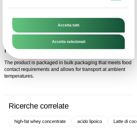
Roasted kataifi dough should be stored in a cool, dry place
at a temperature of 15-30°C, protected from overheating
and direct sunlight.
Accetta tutti
Accetta selezionati
Pacchetto
The product is packaged in bulk packaging that meets food
contact requirements and allows for transport at ambient
temperatures.
Ricerche correlate
high-fat whey concentrate
acido lipoico
Latte di coc