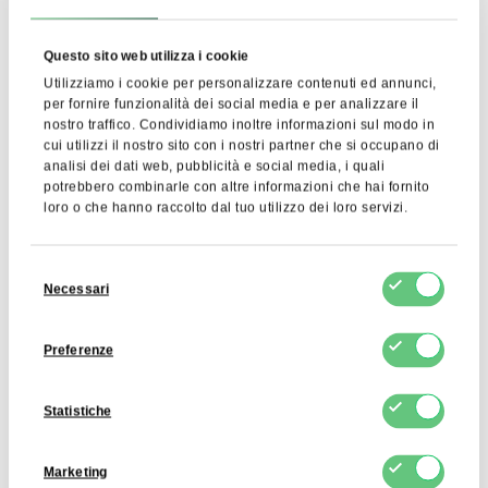
Questo sito web utilizza i cookie
Application
Utilizziamo i cookie per personalizzare contenuti ed annunci,
per fornire funzionalità dei social media e per analizzare il
Roasted kataifi dough is mainly used in confectionery – for
nostro traffico. Condividiamo inoltre informazioni sul modo in
cui utilizzi il nostro sito con i nostri partner che si occupano di
preparing traditional desserts such as baklava or kataifi
analisi dei dati web, pubblicità e social media, i quali
with nuts and syrup. Thanks to its structure, it is also an
potrebbero combinarle con altre informazioni che hai fornito
interesting decorative element in modern desserts.
loro o che hanno raccolto dal tuo utilizzo dei loro servizi.
It can also be used in savoury dishes, e.g. to wrap seafood,
cheese or vegetables, giving them a crunchy texture and
Selezione
attractive appearance. In addition, it is a popular ingredient
Necessari
del
in modern creations, including as a layer added to ‘Dubai
consenso
chocolate’, where it is responsible for the characteristic
crunchy effect.
Preferenze
Statistiche
Storage
Marketing