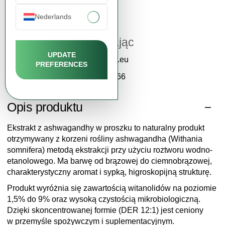
Nederlands
Wsparcie klienta
Katarzyna Zając
UPDATE
contact@fdcm.eu
PREFERENCES
+48 577 124 466
Opis produktu
Ekstrakt z ashwagandhy w proszku to naturalny produkt
otrzymywany z korzeni rośliny ashwagandha (Withania
somnifera) metodą ekstrakcji przy użyciu roztworu wodno-
etanolowego. Ma barwę od brązowej do ciemnobrązowej,
charakterystyczny aromat i sypką, higroskopijną strukturę.
Produkt wyróżnia się zawartością witanolidów na poziomie
1,5% do 9% oraz wysoką czystością mikrobiologiczną.
Dzięki skoncentrowanej formie (DER 12:1) jest ceniony
w przemyśle spożywczym i suplementacyjnym.