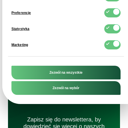
FDCM dostarcza ekstrakt z
ashwagandhy
w proszku
w workach 25 kg.
Preferencje
Statystyka
Podobne wyszukiwania
Marketing
migdały obrane
Białko jaj w proszku
Pestki dyni
Zezwól na wszystkie
Zezwól na wybór
Zapisz się do newslettera, by
dowiedzieć się więcej o naszych