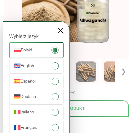
Wybierz język
Polski
English
❮
❯
Español
Prezentowane zdjęcia mają charakter poglądowy.
Deutsch
ZAPYTAJ O PRODUKT
Italiano
Français