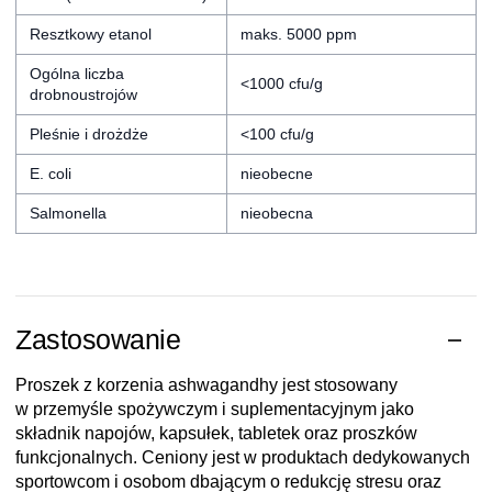
Resztkowy etanol
maks. 5000 ppm
Ogólna liczba
<1000 cfu/g
drobnoustrojów
Pleśnie i drożdże
<100 cfu/g
E. coli
nieobecne
Salmonella
nieobecna
Zastosowanie
Proszek z korzenia ashwagandhy jest stosowany
w przemyśle spożywczym i suplementacyjnym jako
składnik napojów, kapsułek, tabletek oraz proszków
funkcjonalnych. Ceniony jest w produktach dedykowanych
sportowcom i osobom dbającym o redukcję stresu oraz