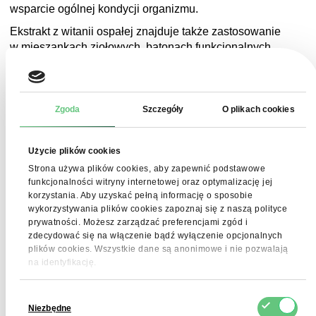
wsparcie ogólnej kondycji organizmu.
Ekstrakt z witanii ospałej znajduje także zastosowanie
w mieszankach ziołowych, batonach funkcjonalnych
i herbatach wellness, w których pełni rolę naturalnego
składnika roślinnego o udokumentowanej wartości
odżywczej i adaptogennej.
Zgoda
Szczegóły
O plikach cookies
Użycie plików cookies
Przechowywanie
Strona używa plików cookies, aby zapewnić podstawowe
funkcjonalności witryny internetowej oraz optymalizację jej
Ekstrakt z ashwagandhy należy przechowywać
korzystania. Aby uzyskać pełną informację o sposobie
wykorzystywania plików cookies zapoznaj się z naszą polityce
w szczelnie zamkniętym opakowaniu, w suchym miejscu,
prywatności. Możesz zarządzać preferencjami zgód i
z dala od źródeł ciepła i światła.
zdecydować się na włączenie bądź wyłączenie opcjonalnych
plików cookies. Wszystkie dane są anonimowe i nie pozwalają
na identyfikację.
Opakowanie
Wybór
Niezbędne
zgody